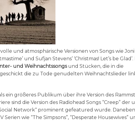
olle und atmosphärische Versionen von Songs wie Joni
tmastime’ und Sufjan Stevens’ ‘Christmas! Let’s be Glad’.
inter- und Weihnachtssongs
und Stücken, die in die
 geschickt die zu Tode genudelten Weihnachtslieder lin
ls ein größeres Publikum über ihre Version des Rammst
riere sind die Version des Radiohead Songs “Creep” der u
Social Network“ prominent gefeatured wurde. Danebe
TV Serien wie “The Simpsons”, “Desperate Housewives” u