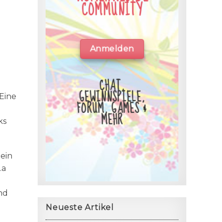
COMMUNITY
Anmelden
CHAT,
GEWINNSPIELE,
 Eine
FORUM, GAMES &
MEHR
ks
ein
.a
n
nd
Neueste Artikel