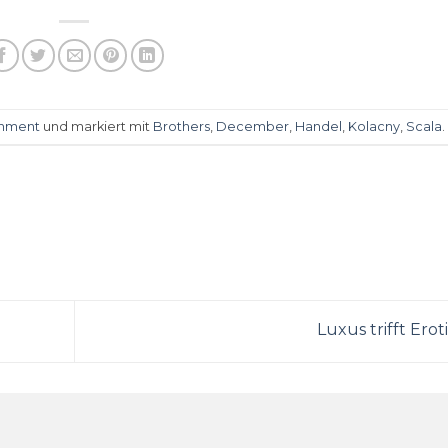
inment
und markiert mit
Brothers
,
December
,
Handel
,
Kolacny
,
Scala
.
Luxus trifft Erot