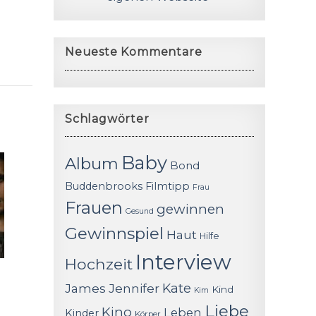
Neueste Kommentare
Schlagwörter
Baby
Album
Bond
Buddenbrooks
Filmtipp
Frau
Frauen
gewinnen
Gesund
Gewinnspiel
Haut
Hilfe
Interview
Hochzeit
James
Jennifer
Kate
Kind
Kim
Liebe
Kino
Leben
Kinder
Körper