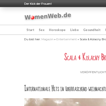
Skip
Der Kick der Frauen!
to
content
Start
Sex
Horoskope
Liebe
Gesundheit
Du bist hier:
Magazin
»
Entertainment
»
Scala & Kolacny Br
Scala & Kolacny Bro
VERÖFFENTLICH
Internationale Hits in überraschend weihnachtl