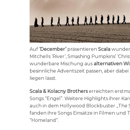
Auf
‘December’
präsentieren
Scala
wunderv
Mitchells ‘River’, Smashing Pumpkins’ ‘Chris
wunderbare Mischung aus
alternativen W
besinnliche Adventszeit passen, aber dabei
liegen lässt.
Scala & Kolacny Brothers
erreichten erstma
Songs “Engel”. Weitere Highlights ihrer Kar
auch in dem Hollywood Blockbuster „The 
fanden ihre Songs Einsätze in Filmen und 
“Homeland”.