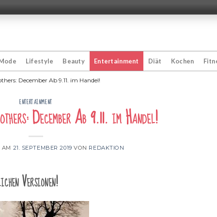
Mode
Lifestyle
Beauty
Entertainment
Diät
Kochen
Fitn
others: December Ab 9.11. im Handel!
ENTERTAINMENT
thers: December Ab 9.11. im Handel!
T AM
21. SEPTEMBER 2019
VON
REDAKTION
ichen Versionen!