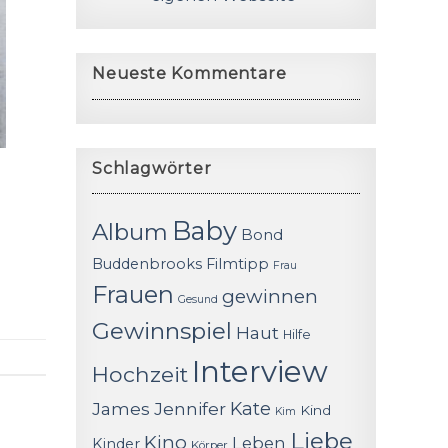
Neueste Kommentare
Schlagwörter
Baby
Album
Bond
Buddenbrooks
Filmtipp
Frau
Frauen
gewinnen
Gesund
Gewinnspiel
Haut
Hilfe
Interview
Hochzeit
James
Jennifer
Kate
Kind
Kim
Liebe
Kino
Leben
Kinder
Körper