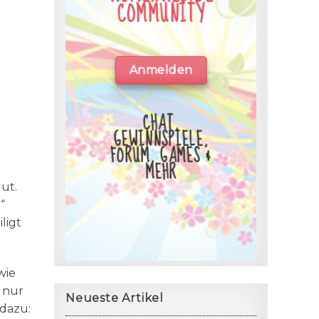
COMMUNITY
Anmelden
CHAT,
GEWINNSPIELE,
FORUM, GAMES &
MEHR
gut.
“
ligt
wie
e nur
Neueste Artikel
 dazu: