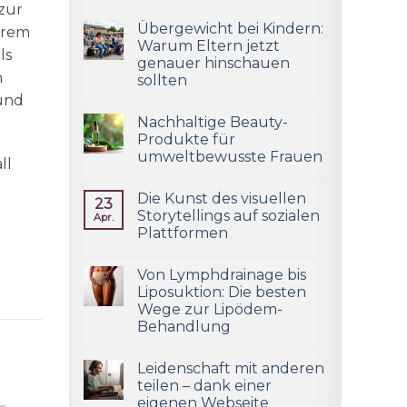
 zur
Übergewicht bei Kindern:
hrem
Warum Eltern jetzt
ls
genauer hinschauen
h
sollten
 und
Nachhaltige Beauty-
Produkte für
umweltbewusste Frauen
ll
Die Kunst des visuellen
23
Storytellings auf sozialen
Apr.
Plattformen
Von Lymphdrainage bis
Liposuktion: Die besten
Wege zur Lipödem-
Behandlung
Leidenschaft mit anderen
teilen – dank einer
eigenen Webseite