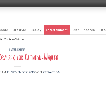
Mode
Lifestyle
Beauty
Entertainment
Diät
Kochen
Fitn
für Clinton-Wähler
ENTERTAINMENT
Oralsex für Clinton-Wähler
T AM
10. NOVEMBER 2019
VON
REDAKTION