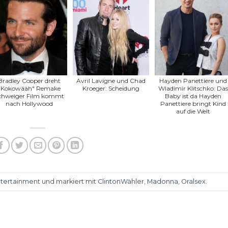
Bradley Cooper dreht
Avril Lavigne und Chad
Hayden Panettiere und
"Kokowääh" Remake
Kroeger: Scheidung
Wladimir Klitschko: Das
chweiger Film kommt
Baby ist da Hayden
nach Hollywood
Panettiere bringt Kind
auf die Welt
tertainment
und markiert mit
ClintonWähler
,
Madonna
,
Oralsex
.