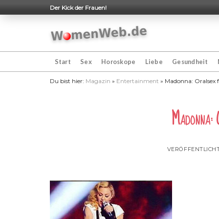
Skip
Der Kick der Frauen!
to
content
Start
Sex
Horoskope
Liebe
Gesundheit
Du bist hier:
Magazin
»
Entertainment
»
Madonna: Oralsex 
Madonna: 
VERÖFFENTLICH