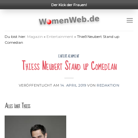
Skip
Der Kick der Frauen!
to
content
Du bist hier:
Magazin
»
Entertainment
»
Thieß Neubert Stand up
Comedian
ENTERTAINMENT
Thieß Neubert Stand up Comedian
VERÖFFENTLICHT AM
14. APRIL 2019
VON
REDAKTION
Alles über Thieß