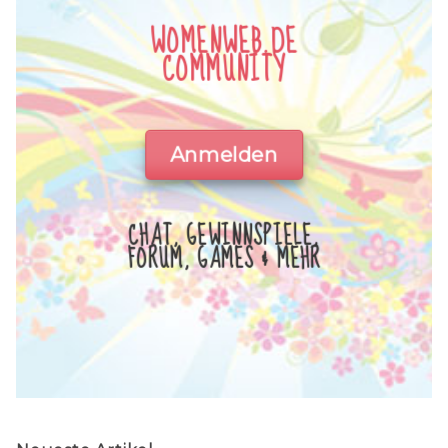
WOMENWEB.DE
COMMUNITY
Anmelden
CHAT, GEWINNSPIELE,
FORUM, GAMES & MEHR