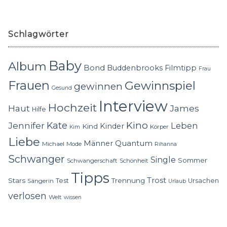
Schlagwörter
Baby
Album
Bond
Buddenbrooks
Filmtipp
Frau
Frauen
Gewinnspiel
gewinnen
Gesund
Interview
Hochzeit
Haut
James
Hilfe
Kino
Jennifer
Kate
Leben
Kinder
Kind
Körper
Kim
Liebe
Quantum
Männer
Michael
Mode
Rihanna
Schwanger
Single
Sommer
Schwangerschaft
Schönheit
Tipps
Trost
Stars
Trennung
Test
Ursachen
Sängerin
Urlaub
verlosen
Welt
wissen