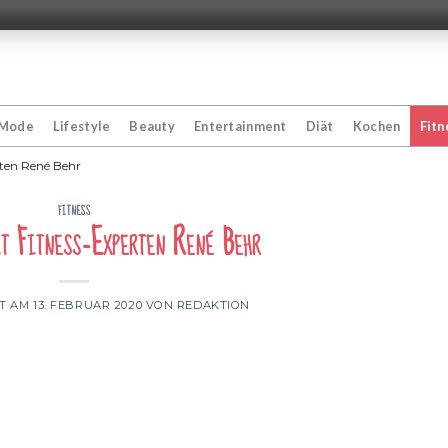
Mode
Lifestyle
Beauty
Entertainment
Diät
Kochen
Fitn
rten René Behr
FITNESS
t Fitness-Experten René Behr
HT AM
13. FEBRUAR 2020
VON
REDAKTION