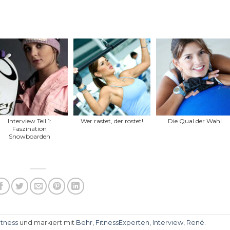
Interview Teil 1:
Wer rastet, der rostet!
Die Qual der Wahl
Faszination
Snowboarden
itness
und markiert mit
Behr
,
FitnessExperten
,
Interview
,
René
.