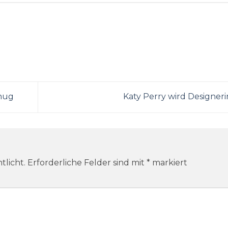
enug
Katy Perry wird Designeri
tlicht.
Erforderliche Felder sind mit
*
markiert