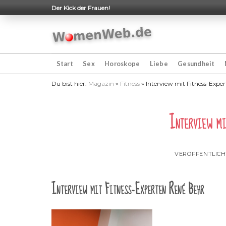
Skip
Der Kick der Frauen!
to
content
Start
Sex
Horoskope
Liebe
Gesundheit
Du bist hier:
Magazin
»
Fitness
»
Interview mit Fitness-Expe
Interview mi
VERÖFFENTLIC
Interview mit Fitness-Experten René Behr