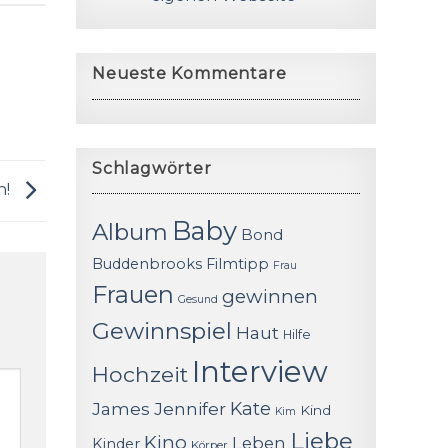
Neueste Kommentare
Schlagwörter
n!
Baby
Album
Bond
Buddenbrooks
Filmtipp
Frau
Frauen
gewinnen
Gesund
Gewinnspiel
Haut
Hilfe
Interview
Hochzeit
James
Jennifer
Kate
Kind
Kim
Liebe
Kino
Leben
Kinder
Körper