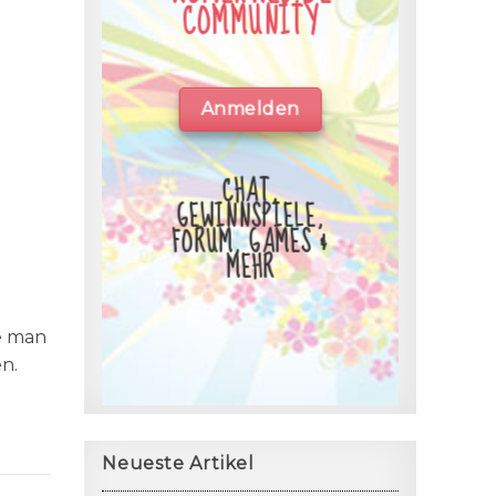
COMMUNITY
Anmelden
CHAT,
GEWINNSPIELE,
FORUM, GAMES &
MEHR
e man
n.
Neueste Artikel