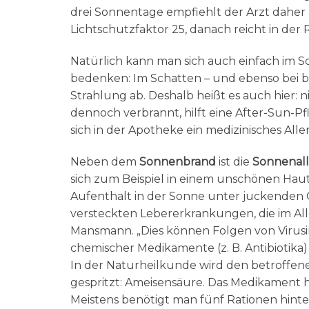
drei Sonnentage empfiehlt der Arzt daher
Lichtschutzfaktor 25, danach reicht in der R
Natürlich kann man sich auch einfach im S
bedenken: Im Schatten – und ebenso bei
Strahlung ab. Deshalb heißt es auch hier: 
dennoch verbrannt, hilft eine After-Sun-Pf
sich in der Apotheke ein medizinisches Al
Neben dem
Sonnenbrand
ist die
Sonnenall
sich zum Beispiel in einem unschönen Hau
Aufenthalt in der Sonne unter juckenden Q
versteckten Lebererkrankungen, die im A
Mansmann. „Dies können Folgen von Virusin
chemischer Medikamente (z. B. Antibiotik
In der Naturheilkunde wird den betroffen
gespritzt: Ameisensäure. Das Medikament h
Meistens benötigt man fünf Rationen hinte