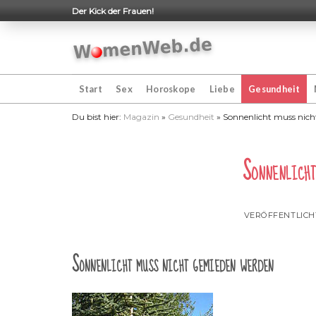
Skip
Der Kick der Frauen!
to
content
Start
Sex
Horoskope
Liebe
Gesundheit
Du bist hier:
Magazin
»
Gesundheit
»
Sonnenlicht muss nic
Sonnenlicht
VERÖFFENTLIC
Sonnenlicht muss nicht gemieden werden