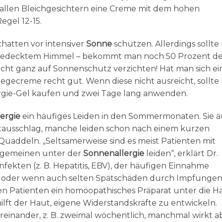
 allen Bleichgesichtern eine Creme mit dem hohen
egel 12-15.
chatten vor intensiver
Sonne
schützen. Allerdings sollt
 bedecktem Himmel – bekommt man noch 50 Prozent de
nicht ganz auf Sonnenschutz verzichten! Hat man sich e
legecreme recht gut. Wenn diese nicht ausreicht, sollt
lergie-Gel kaufen und zwei Tage lang anwenden.
ergie
ein häufiges Leiden in den Sommermonaten. Sie 
tausschlag, manche leiden schon nach einem kurzen
uaddeln. „Seltsamerweise sind es meist Patienten mit
llgemeinen unter der
Sonnenallergie
leiden“, erklärt Dr.
fekten (z. B. Hepatitis, EBV), der häufigen Einnahme
a) oder wenn auch selten Spätschäden durch Impfungen 
en Patienten ein homöopathisches Präparat unter die H
ilft der Haut, eigene Widerstandskräfte zu entwickeln.
reinander, z. B. zweimal wöchentlich, manchmal wirkt a