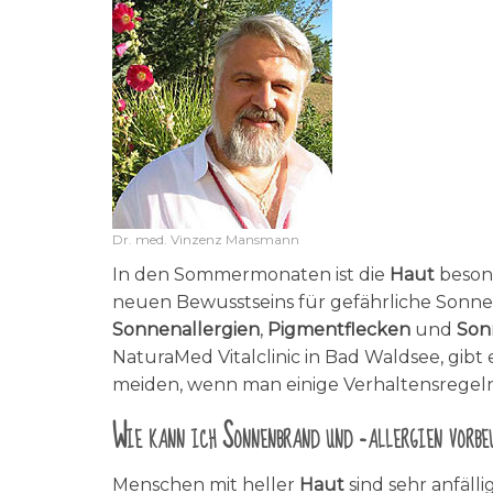
Dr. med. Vinzenz Mansmann
In den Sommermonaten ist die
Haut
beson
neuen Bewusstseins für gefährliche Sonnen
Sonnenallergien
,
Pigmentflecken
und
Son
NaturaMed Vitalclinic in Bad Waldsee, gib
meiden, wenn man einige Verhaltensregeln
Wie kann ich Sonnenbrand und -allergien vorbe
Menschen mit heller
Haut
sind sehr anfälli