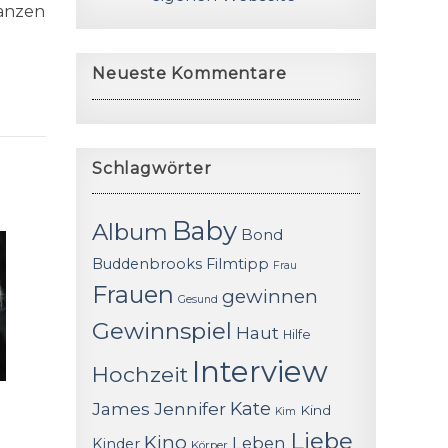
anzen
Neueste Kommentare
Schlagwörter
Baby
Album
Bond
Buddenbrooks
Filmtipp
Frau
Frauen
gewinnen
Gesund
Gewinnspiel
Haut
Hilfe
Interview
Hochzeit
James
Jennifer
Kate
Kind
Kim
Liebe
Kino
Leben
Kinder
Körper