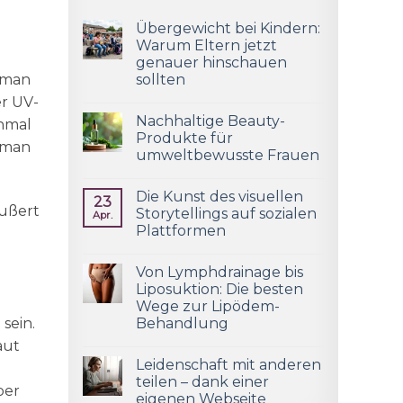
Übergewicht bei Kindern:
Warum Eltern jetzt
genauer hinschauen
e man
sollten
r UV-
Nachhaltige Beauty-
inmal
Produkte für
e man
umweltbewusste Frauen
Die Kunst des visuellen
23
äußert
Storytellings auf sozialen
Apr.
Plattformen
Von Lymphdrainage bis
Liposuktion: Die besten
Wege zur Lipödem-
sein.
Behandlung
aut
Leidenschaft mit anderen
teilen – dank einer
ber
eigenen Webseite