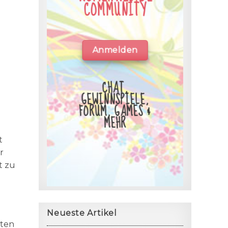
COMMUNITY
Anmelden
CHAT,
GEWINNSPIELE,
FORUM, GAMES &
MEHR
t
r
t zu
Neueste Artikel
sten