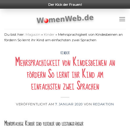
Skip
Der Kick der Frauen!
to
content
Du bist hier:
Magazin
»
Kinder
»
Mehrsprachigkeit von Kindesbeinen an
fördern So lernt ihr Kind am einfachsten zwei Sprachen
KINDER
Mehrsprachigkeit von Kindesbeinen an
fördern So lernt ihr Kind am
einfachsten zwei Sprachen
VERÖFFENTLICHT AM
7. JANUAR 2020
VON
REDAKTION
Mehrsprachige Kinder sind flexibler und leistungsfähiger