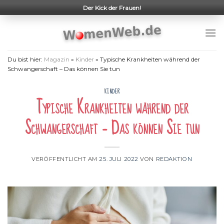
Skip
Der Kick der Frauen!
to
content
Du bist hier:
Magazin
»
Kinder
»
Typische Krankheiten während der
Schwangerschaft – Das können Sie tun
KINDER
Typische Krankheiten während der
Schwangerschaft – Das können Sie tun
VERÖFFENTLICHT AM
25. JULI 2022
VON
REDAKTION