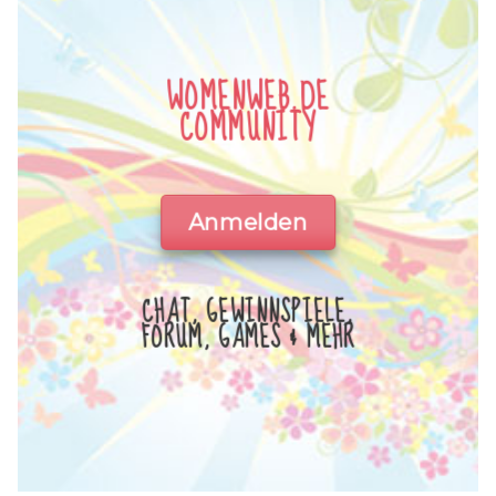
WOMENWEB.DE
COMMUNITY
Anmelden
CHAT, GEWINNSPIELE,
FORUM, GAMES & MEHR