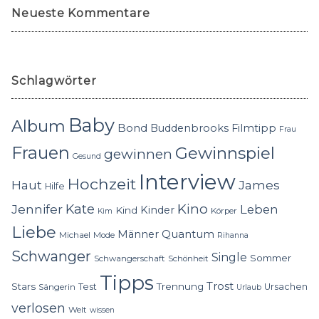
Neueste Kommentare
Schlagwörter
Baby
Album
Bond
Buddenbrooks
Filmtipp
Frau
Frauen
Gewinnspiel
gewinnen
Gesund
Interview
Hochzeit
Haut
James
Hilfe
Kino
Jennifer
Kate
Leben
Kinder
Kind
Körper
Kim
Liebe
Quantum
Männer
Michael
Mode
Rihanna
Schwanger
Single
Sommer
Schwangerschaft
Schönheit
Tipps
Trost
Stars
Trennung
Test
Ursachen
Sängerin
Urlaub
verlosen
Welt
wissen