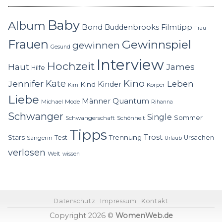
Baby
Album
Bond
Buddenbrooks
Filmtipp
Frau
Frauen
Gewinnspiel
gewinnen
Gesund
Interview
Hochzeit
Haut
James
Hilfe
Kino
Jennifer
Kate
Leben
Kinder
Kind
Körper
Kim
Liebe
Quantum
Männer
Michael
Mode
Rihanna
Schwanger
Single
Sommer
Schwangerschaft
Schönheit
Tipps
Trost
Stars
Trennung
Test
Ursachen
Sängerin
Urlaub
verlosen
Welt
wissen
Datenschutz
Impressum
Kontakt
Copyright 2026 ©
WomenWeb.de