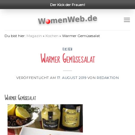
Skip
Der Kick der Frauen!
to
content
Du bist hier:
Magazin
»
Kochen
»
Warmer Gemüsesalat
KOCHEN
Warmer Gemüsesalat
VERÖFFENTLICHT AM
17. AUGUST 2019
VON
REDAKTION
Warmer Gemüsesalat