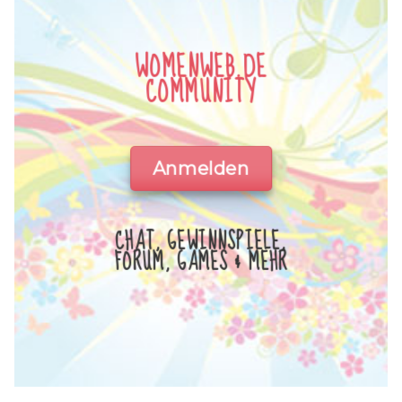
WOMENWEB.DE
COMMUNITY
Anmelden
CHAT, GEWINNSPIELE,
FORUM, GAMES & MEHR