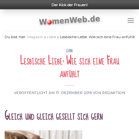
Skip
Der Kick der Frauen!
to
content
Du bist hier:
Magazin
»
Liebe
»
Lesbische Liebe: Wie sich eine Frau anfühlt
LIEBE
Lesbische Liebe: Wie sich eine Frau
anfühlt
VERÖFFENTLICHT AM
17. DEZEMBER 2019
VON
REDAKTION
Gleich und gleich gesellt sich gern