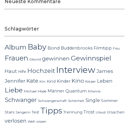
Neueste Kommentare
Schlagwörter
Baby
Album
Bond
Buddenbrooks
Filmtipp
Frau
Frauen
Gewinnspiel
gewinnen
Gesund
Interview
Hochzeit
Haut
James
Hilfe
Kino
Jennifer
Kate
Leben
Kinder
Kind
Körper
Kim
Liebe
Quantum
Männer
Michael
Mode
Rihanna
Schwanger
Single
Sommer
Schwangerschaft
Schönheit
Tipps
Trost
Stars
Trennung
Test
Ursachen
Sängerin
Urlaub
verlosen
Welt
wissen