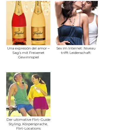
Una expresión del amor –
Sex im Internet: Niveau
Sag’s mit Freixenet
trifft Leidenschaft
Gewinnspiel
Der ultimative Flirt-Guide
Styling, Körpersprache,
Flirt-Locations