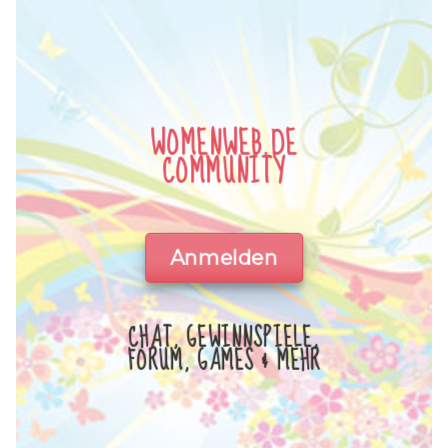
WOMENWEB.DE
COMMUNITY
Anmelden
CHAT, GEWINNSPIELE,
FORUM, GAMES & MEHR