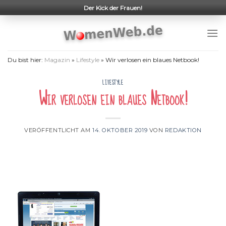
Skip
Der Kick der Frauen!
to
content
Du bist hier:
Magazin
»
Lifestyle
»
Wir verlosen ein blaues Netbook!
LIFESTYLE
Wir verlosen ein blaues Netbook!
VERÖFFENTLICHT AM
14. OKTOBER 2019
VON
REDAKTION