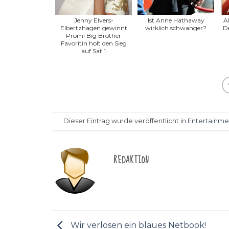
Jenny Elvers-
Ist Anne Hathaway
Al
Elbertzhagen gewinnt
wirklich schwanger?
De
Promi Big Brother
Favoritin holt den Sieg
auf Sat 1
Dieser Eintrag wurde veröffentlicht in
Entertainme
REDAKTION
Wir verlosen ein blaues Netbook!