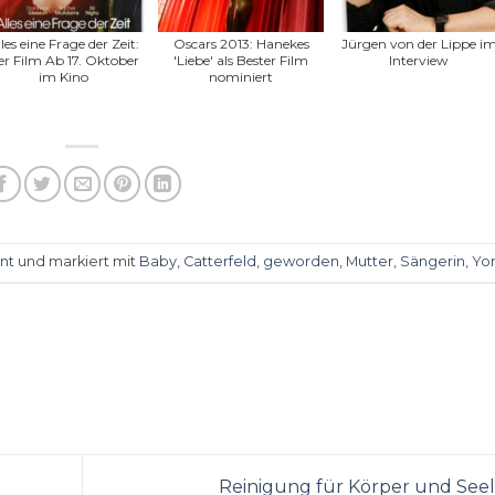
les eine Frage der Zeit:
Oscars 2013: Hanekes
Jürgen von der Lippe i
r Film Ab 17. Oktober
'Liebe' als Bester Film
Interview
im Kino
nominiert
nt
und markiert mit
Baby
,
Catterfeld
,
geworden
,
Mutter
,
Sängerin
,
Yo
Reinigung für Körper und See