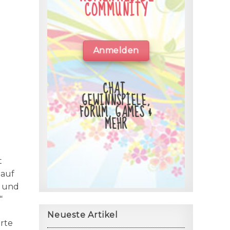
COMMUNITY
Anmelden
CHAT,
GEWINNSPIELE,
FORUM, GAMES &
MEHR
t
 auf
r und
“
Neueste Artikel
arte