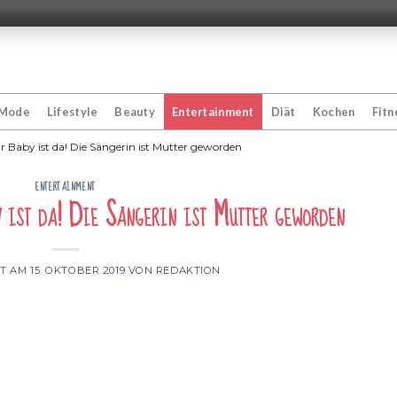
Mode
Lifestyle
Beauty
Entertainment
Diät
Kochen
Fitn
hr Baby ist da! Die Sängerin ist Mutter geworden
ENTERTAINMENT
y ist da! Die Sängerin ist Mutter geworden
HT AM
15. OKTOBER 2019
VON
REDAKTION