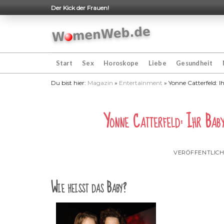
Skip
Der Kick der Frauen!
to
content
Start
Sex
Horoskope
Liebe
Gesundheit
Du bist hier:
Magazin
»
Entertainment
»
Yonne Catterfeld: I
Yonne Catterfeld: Ihr Bab
VERÖFFENTLIC
Wie heißt das Baby?