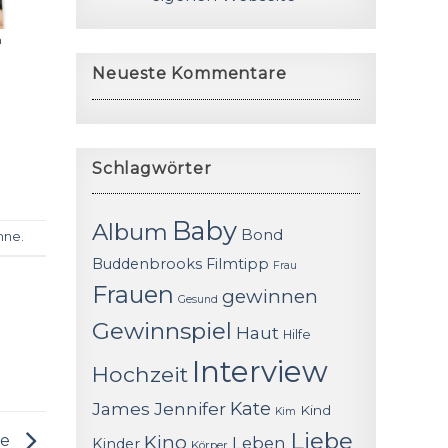
m
Neueste Kommentare
Schlagwörter
Baby
Album
Bond
nne
.
Buddenbrooks
Filmtipp
Frau
Frauen
gewinnen
Gesund
Gewinnspiel
Haut
Hilfe
Interview
Hochzeit
James
Jennifer
Kate
Kind
Kim
Liebe
le
Kino
Leben
Kinder
Körper