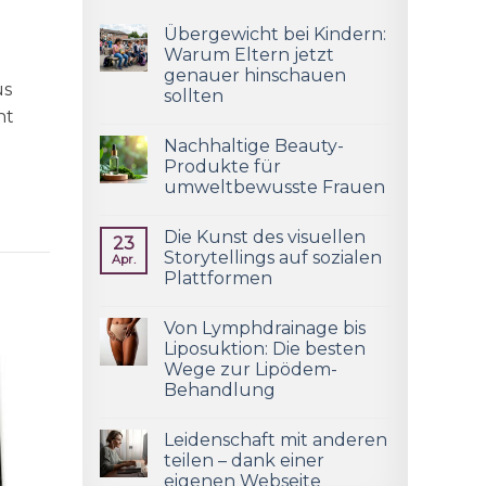
t
Übergewicht bei Kindern:
Warum Eltern jetzt
genauer hinschauen
us
sollten
ht
Nachhaltige Beauty-
Produkte für
umweltbewusste Frauen
Die Kunst des visuellen
23
Storytellings auf sozialen
Apr.
Plattformen
Von Lymphdrainage bis
Liposuktion: Die besten
Wege zur Lipödem-
Behandlung
Leidenschaft mit anderen
teilen – dank einer
eigenen Webseite