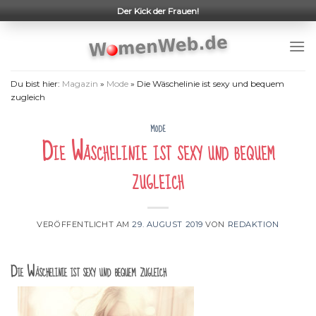
Skip
Der Kick der Frauen!
to
content
Du bist hier:
Magazin
»
Mode
»
Die Wäschelinie ist sexy und bequem
zugleich
MODE
Die Wäschelinie ist sexy und bequem
zugleich
VERÖFFENTLICHT AM
29. AUGUST 2019
VON
REDAKTION
Die Wäschelinie ist sexy und bequem zugleich