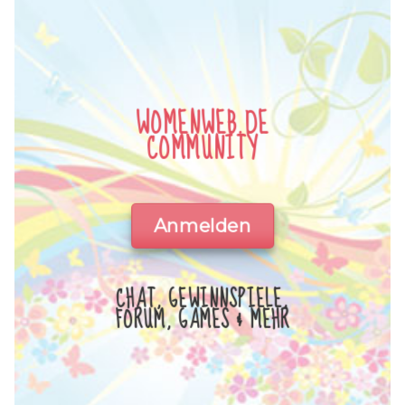
WOMENWEB.DE
COMMUNITY
Anmelden
CHAT, GEWINNSPIELE,
FORUM, GAMES & MEHR