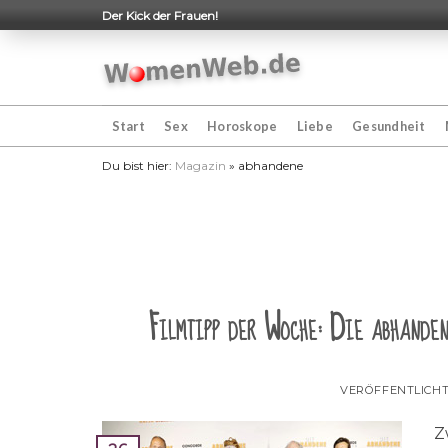
Skip
Der Kick der Frauen!
to
content
Start
Sex
Horoskope
Liebe
Gesundheit
Du bist hier:
Magazin
»
abhandene
Filmtipp der Woche: Die abhande
VERÖFFENTLICH
Z