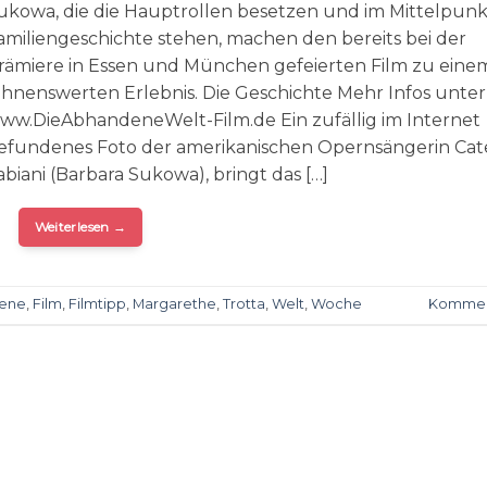
ukowa, die die Hauptrollen besetzen und im Mittelpunk
amiliengeschichte stehen, machen den bereits bei der
rämiere in Essen und München gefeierten Film zu eine
ohnenswerten Erlebnis. Die Geschichte Mehr Infos unter
ww.DieAbhandeneWelt-Film.de Ein zufällig im Internet
efundenes Foto der amerikanischen Opernsängerin Cat
abiani (Barbara Sukowa), bringt das […]
Weiterlesen
→
ene
,
Film
,
Filmtipp
,
Margarethe
,
Trotta
,
Welt
,
Woche
Kommen