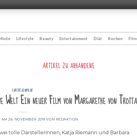
Mode
Lifestyle
Beauty
Entertainment
Diät
Kochen
Fitn
ARTIKEL ZU
ABHANDENE
ENTERTAINMENT
ne Welt Ein neuer Film von Margarethe von Trotta
T AM
26. NOVEMBER 2019
VON
REDAKTION
wei tolle Darstellerinnen, Katja Riemann und Barbara