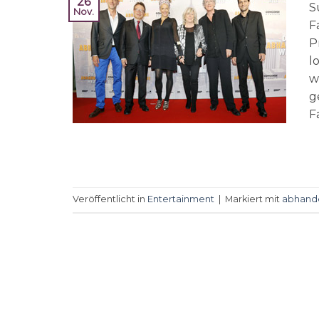
26
S
Nov.
F
P
l
w
g
F
Veröffentlicht in
Entertainment
|
Markiert mit
abhand