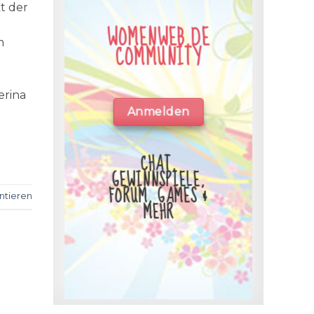
t der
WOMENWEB.DE
m
COMMUNITY
erina
Anmelden
CHAT,
GEWINNSPIELE,
FORUM, GAMES &
tieren
MEHR