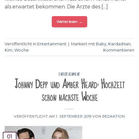
als erwartet bekommen. Die Ärzte des […]
Weiterlesen
→
Veröffentlicht in
Entertainment
|
Markiert mit
Baby
,
Kardashian
,
Kim
,
Woche
Kommentieren
ENTERTAINMENT
Johnny Depp und Amber Heard: Hochzeit
schon nächste Woche
VERÖFFENTLICHT AM
1. SEPTEMBER 2019
VON
REDAKTION
01