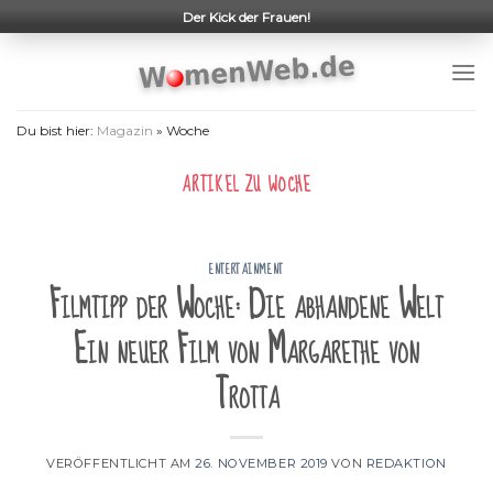
Skip
Der Kick der Frauen!
to
content
Du bist hier:
Magazin
»
Woche
ARTIKEL ZU
WOCHE
ENTERTAINMENT
Filmtipp der Woche: Die abhandene Welt
Ein neuer Film von Margarethe von
Trotta
VERÖFFENTLICHT AM
26. NOVEMBER 2019
VON
REDAKTION