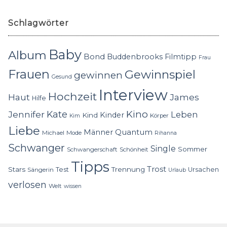
Schlagwörter
Baby
Album
Bond
Buddenbrooks
Filmtipp
Frau
Frauen
Gewinnspiel
gewinnen
Gesund
Interview
Hochzeit
Haut
James
Hilfe
Kino
Jennifer
Kate
Leben
Kinder
Kind
Körper
Kim
Liebe
Quantum
Männer
Michael
Mode
Rihanna
Schwanger
Single
Sommer
Schwangerschaft
Schönheit
Tipps
Trost
Stars
Trennung
Test
Ursachen
Sängerin
Urlaub
verlosen
Welt
wissen