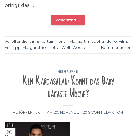
bringt das […]
Weiterlesen
→
Veröffentlicht in
Entertainment
|
Markiert mit
abhandene
,
Film
,
Filmtipp
,
Margarethe
,
Trotta
,
Welt
,
Woche
Kommentieren
ENTERTAINMENT
Kim Kardashian: Kommt das Baby
nächste Woche?
VERÖFFENTLICHT AM
20. NOVEMBER 2019
VON
REDAKTION
20