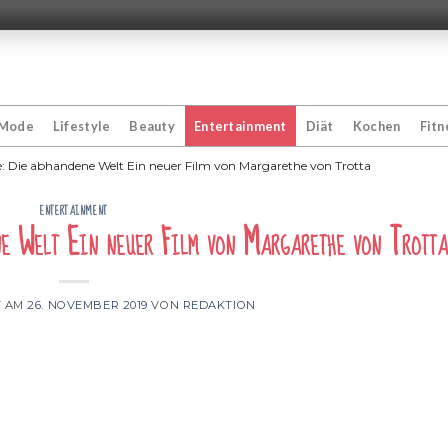
Mode
Lifestyle
Beauty
Entertainment
Diät
Kochen
Fitn
: Die abhandene Welt Ein neuer Film von Margarethe von Trotta
ENTERTAINMENT
ne Welt Ein neuer Film von Margarethe von Trotta
T AM
26. NOVEMBER 2019
VON
REDAKTION