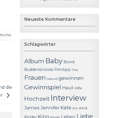
Neueste Kommentare
Woche
.
Schlagwörter
Baby
Album
Bond
Buddenbrooks
Filmtipp
Frau
Frauen
gewinnen
Gesund
Gewinnspiel
nd die
Haut
Hilfe
er
Interview
Hochzeit
James
Jennifer
Kate
Kind
Kim
Liebe
Kino
Leben
Kinder
Körper