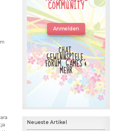
COMMUNITY
Anmelden
im
CHAT,
GEWINNSPIELE,
FORUM, GAMES &
MEHR
bara
Neueste Artikel
tja