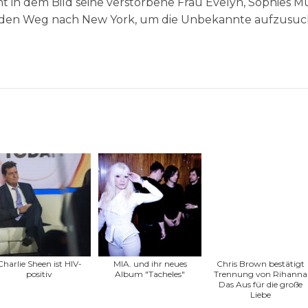
t in dem Bild seine verstorbene Frau Evelyn, Sophies Mu
f den Weg nach New York, um die Unbekannte aufzusu
Charlie Sheen ist HIV-
MIA. und ihr neues
Chris Brown bestätigt
positiv
Album "Tacheles"
Trennung von Rihanna
Das Aus für die große
Liebe