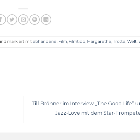
nd markiert mit
abhandene
,
Film
,
Filmtipp
,
Margarethe
,
Trotta
,
Welt
,
Till Brönner im Interview „The Good Life“ u
Jazz-Love mit dem Star-Trompet