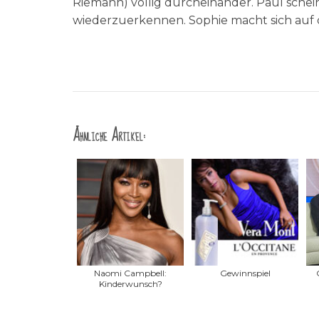
Riemann) völlig durcheinander. Paul schein
wiederzuerkennen. Sophie macht sich au
Ähnliche Artikel:
Naomi Campbell:
Gewinnspiel
Kinderwunsch?