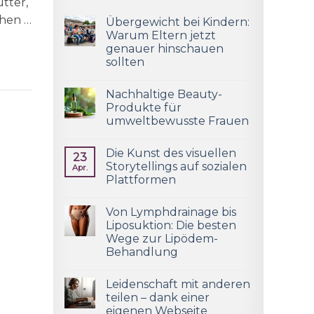
tter,
chen …
Übergewicht bei Kindern:
Warum Eltern jetzt
genauer hinschauen
sollten
Nachhaltige Beauty-
Produkte für
umweltbewusste Frauen
Die Kunst des visuellen
23
Storytellings auf sozialen
Apr.
Plattformen
Von Lymphdrainage bis
Liposuktion: Die besten
Wege zur Lipödem-
Behandlung
Leidenschaft mit anderen
teilen – dank einer
eigenen Webseite