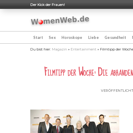
Skip
Der Kick der Frauen!
to
content
Start
Sex
Horoskope
Liebe
Gesundheit
Du bist hier:
Magazin
»
Entertainment
»
Filmtipp der Woche
Filmtipp der Woche: Die abhande
VERÖFFENTLICH