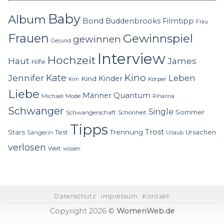
Baby
Album
Bond
Buddenbrooks
Filmtipp
Frau
Frauen
Gewinnspiel
gewinnen
Gesund
Interview
Hochzeit
Haut
James
Hilfe
Kino
Jennifer
Kate
Leben
Kinder
Kind
Körper
Kim
Liebe
Quantum
Männer
Michael
Mode
Rihanna
Schwanger
Single
Sommer
Schwangerschaft
Schönheit
Tipps
Trost
Stars
Trennung
Test
Ursachen
Sängerin
Urlaub
verlosen
Welt
wissen
Datenschutz
Impressum
Kontakt
Copyright 2026 ©
WomenWeb.de