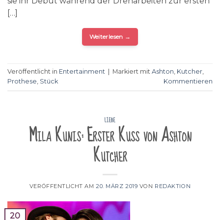
sie ihr Debüt während der Dreharbeiten zur ersten
[…]
Weiterlesen
→
Veröffentlicht in
Entertainment
|
Markiert mit
Ashton
,
Kutcher
,
Prothese
,
Stück
Kommentieren
LIEBE
Mila Kunis: Erster Kuss von Ashton
Kutcher
VERÖFFENTLICHT AM
20. MÄRZ 2019
VON
REDAKTION
20