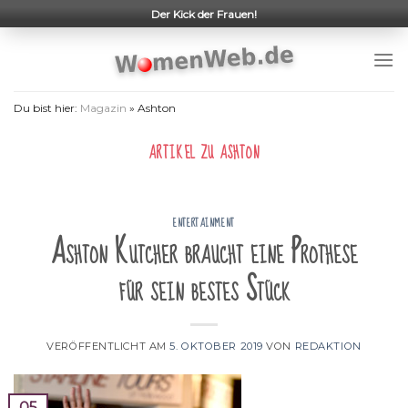
Skip
Der Kick der Frauen!
to
content
Du bist hier:
Magazin
»
Ashton
ARTIKEL ZU
ASHTON
ENTERTAINMENT
Ashton Kutcher braucht eine Prothese
für sein bestes Stück
VERÖFFENTLICHT AM
5. OKTOBER 2019
VON
REDAKTION
05