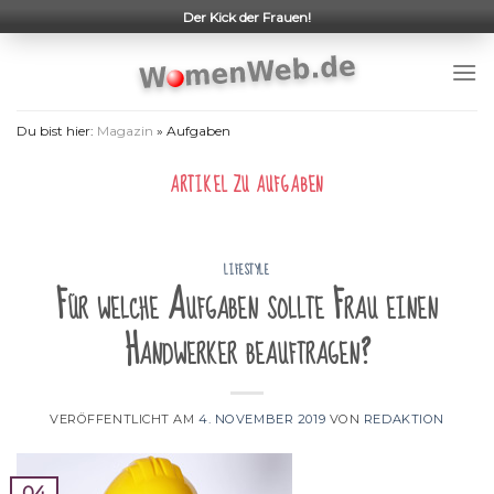
Skip
Der Kick der Frauen!
to
content
Du bist hier:
Magazin
»
Aufgaben
ARTIKEL ZU
AUFGABEN
LIFESTYLE
Für welche Aufgaben sollte Frau einen
Handwerker beauftragen?
VERÖFFENTLICHT AM
4. NOVEMBER 2019
VON
REDAKTION
04