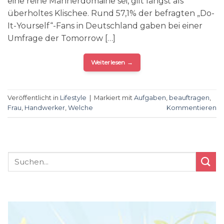
eine reine Männerdomaine sei, gilt längst als
überholtes Klischee. Rund 57,1% der befragten „Do-
It-Yourself“-Fans in Deutschland gaben bei einer
Umfrage der Tomorrow […]
Weiterlesen
→
Veröffentlicht in
Lifestyle
|
Markiert mit
Aufgaben
,
beauftragen
,
Frau
,
Handwerker
,
Welche
Kommentieren