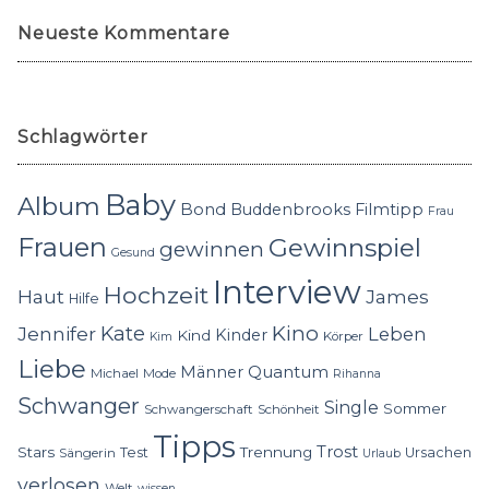
Neueste Kommentare
Schlagwörter
Baby
Album
Bond
Buddenbrooks
Filmtipp
Frau
Frauen
Gewinnspiel
gewinnen
Gesund
Interview
Hochzeit
Haut
James
Hilfe
Kino
Jennifer
Kate
Leben
Kinder
Kind
Körper
Kim
Liebe
Quantum
Männer
Michael
Mode
Rihanna
Schwanger
Single
Sommer
Schwangerschaft
Schönheit
Tipps
Trost
Stars
Trennung
Test
Ursachen
Sängerin
Urlaub
verlosen
Welt
wissen