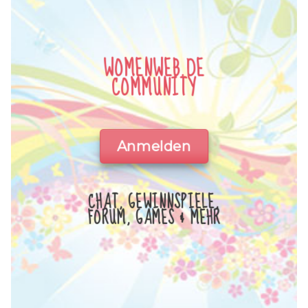
WOMENWEB.DE
COMMUNITY
Anmelden
CHAT, GEWINNSPIELE,
FORUM, GAMES & MEHR