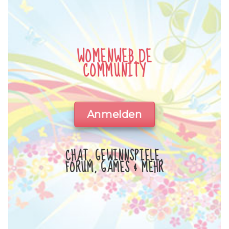
WOMENWEB.DE
COMMUNITY
Anmelden
CHAT, GEWINNSPIELE,
FORUM, GAMES & MEHR