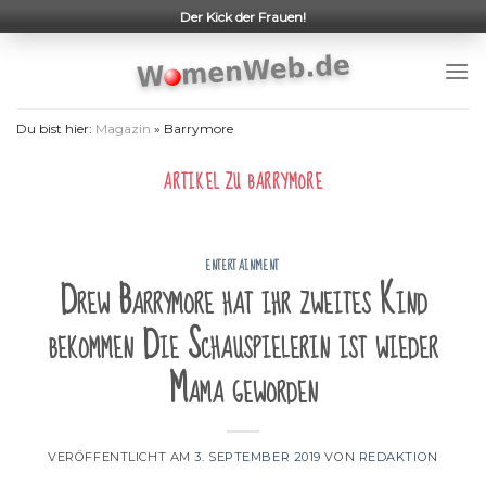
Skip
Der Kick der Frauen!
to
content
Du bist hier:
Magazin
»
Barrymore
ARTIKEL ZU
BARRYMORE
ENTERTAINMENT
Drew Barrymore hat ihr zweites Kind
bekommen Die Schauspielerin ist wieder
Mama geworden
VERÖFFENTLICHT AM
3. SEPTEMBER 2019
VON
REDAKTION