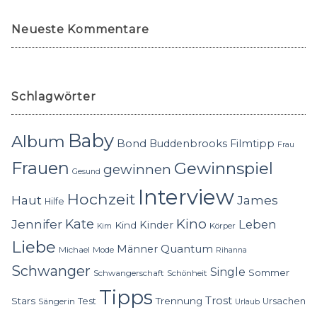
Neueste Kommentare
Schlagwörter
Baby
Album
Bond
Buddenbrooks
Filmtipp
Frau
Frauen
Gewinnspiel
gewinnen
Gesund
Interview
Hochzeit
Haut
James
Hilfe
Kino
Jennifer
Kate
Leben
Kinder
Kind
Körper
Kim
Liebe
Quantum
Männer
Michael
Mode
Rihanna
Schwanger
Single
Sommer
Schwangerschaft
Schönheit
Tipps
Trost
Stars
Trennung
Test
Ursachen
Sängerin
Urlaub