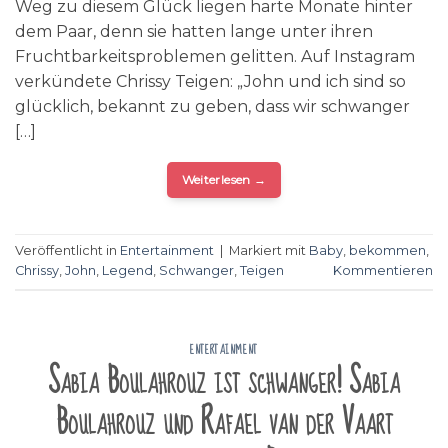
Weg zu diesem Glück liegen harte Monate hinter
dem Paar, denn sie hatten lange unter ihren
Fruchtbarkeitsproblemen gelitten. Auf Instagram
verkündete Chrissy Teigen: „John und ich sind so
glücklich, bekannt zu geben, dass wir schwanger
[…]
Weiterlesen
→
Veröffentlicht in
Entertainment
|
Markiert mit
Baby
,
bekommen
,
Chrissy
,
John
,
Legend
,
Schwanger
,
Teigen
Kommentieren
ENTERTAINMENT
Sabia Boulahrouz ist schwanger! Sabia
Boulahrouz und Rafael van der Vaart