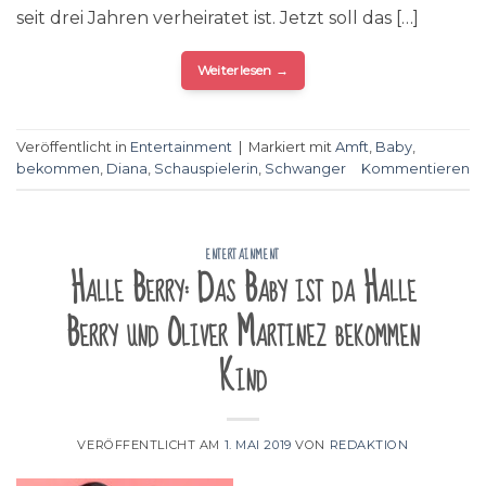
seit drei Jahren verheiratet ist. Jetzt soll das […]
Weiterlesen
→
Veröffentlicht in
Entertainment
|
Markiert mit
Amft
,
Baby
,
bekommen
,
Diana
,
Schauspielerin
,
Schwanger
Kommentieren
ENTERTAINMENT
Halle Berry: Das Baby ist da Halle
Berry und Oliver Martinez bekommen
Kind
VERÖFFENTLICHT AM
1. MAI 2019
VON
REDAKTION