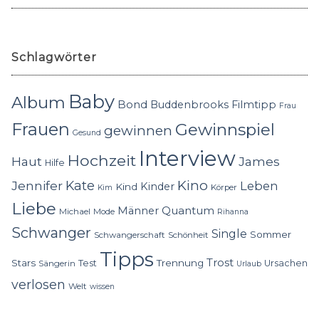
Schlagwörter
Baby
Album
Bond
Buddenbrooks
Filmtipp
Frau
Frauen
Gewinnspiel
gewinnen
Gesund
Interview
Hochzeit
Haut
James
Hilfe
Kino
Jennifer
Kate
Leben
Kinder
Kind
Körper
Kim
Liebe
Quantum
Männer
Michael
Mode
Rihanna
Schwanger
Single
Sommer
Schwangerschaft
Schönheit
Tipps
Trost
Stars
Trennung
Test
Ursachen
Sängerin
Urlaub
verlosen
Welt
wissen