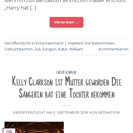
wenn im Juli die Geburt eintritt.Ein Insider enthüllt:
„Harry hat […]
Weiterlesen
→
Veröffentlicht in
Entertainment
|
Markiert mit
bekommen
,
Geburtstermin
,
Juli
,
Jungen
,
Kate
,
William
Kommentieren
ENTERTAINMENT
Kelly Clarkson ist Mutter geworden Die
Sängerin hat eine Tochter bekommen
VERÖFFENTLICHT AM
5. SEPTEMBER 2019
VON
REDAKTION
05