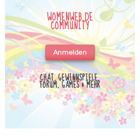
WOMENWEB.DE
COMMUNITY
Anmelden
CHAT, GEWINNSPIELE,
FORUM, GAMES & MEHR