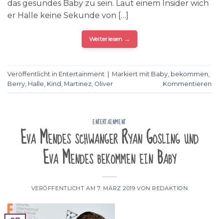
das gesundes Baby zu sein. Laut einem Insider wich
er Halle keine Sekunde von […]
Weiterlesen
→
Veröffentlicht in
Entertainment
|
Markiert mit
Baby
,
bekommen
,
Berry
,
Halle
,
Kind
,
Martinez
,
Oliver
Kommentieren
ENTERTAINMENT
Eva Mendes schwanger Ryan Gosling und
Eva Mendes bekommen ein Baby
VERÖFFENTLICHT AM
7. MÄRZ 2019
VON
REDAKTION