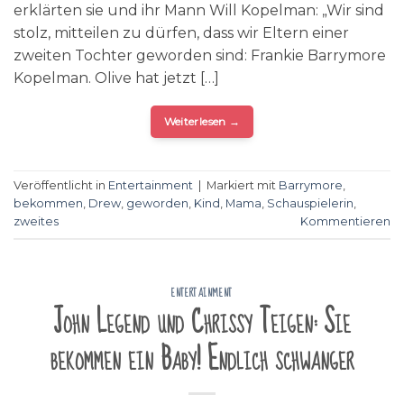
erklärten sie und ihr Mann Will Kopelman: „Wir sind
stolz, mitteilen zu dürfen, dass wir Eltern einer
zweiten Tochter geworden sind: Frankie Barrymore
Kopelman. Olive hat jetzt […]
Weiterlesen
→
Veröffentlicht in
Entertainment
|
Markiert mit
Barrymore
,
bekommen
,
Drew
,
geworden
,
Kind
,
Mama
,
Schauspielerin
,
zweites
Kommentieren
ENTERTAINMENT
John Legend und Chrissy Teigen: Sie
bekommen ein Baby! Endlich schwanger