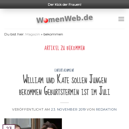
Skip
Der Kick der Frauen!
to
content
Du bist hier:
Magazin
»
bekommen
ARTIKEL ZU
BEKOMMEN
ENTERTAINMENT
William und Kate sollen Jungen
bekommen Geburtstermin ist im Juli
VERÖFFENTLICHT AM
23. NOVEMBER 2019
VON
REDAKTION
23