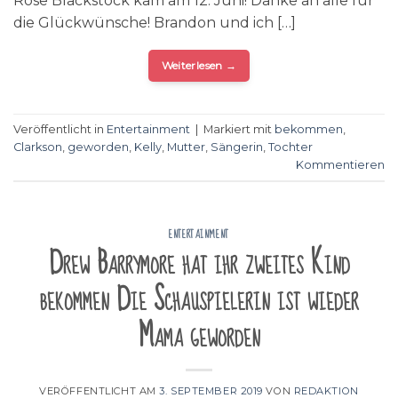
Rose Blackstock kam am 12. Juni! Danke an alle für
die Glückwünsche! Brandon und ich […]
Weiterlesen
→
Veröffentlicht in
Entertainment
|
Markiert mit
bekommen
,
Clarkson
,
geworden
,
Kelly
,
Mutter
,
Sängerin
,
Tochter
Kommentieren
ENTERTAINMENT
Drew Barrymore hat ihr zweites Kind
bekommen Die Schauspielerin ist wieder
Mama geworden
VERÖFFENTLICHT AM
3. SEPTEMBER 2019
VON
REDAKTION