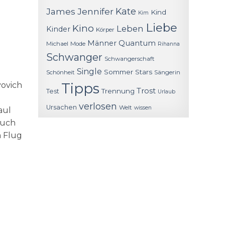
James
Jennifer
Kate
Kind
Kim
Liebe
Kino
Leben
Kinder
Körper
Quantum
Männer
Michael
Mode
Rihanna
Schwanger
Schwangerschaft
Single
Sommer
Stars
Schönheit
Sängerin
Tipps
vovich
Trost
Trennung
Test
Urlaub
verlosen
Ursachen
Welt
wissen
aul
Euch
n Flug