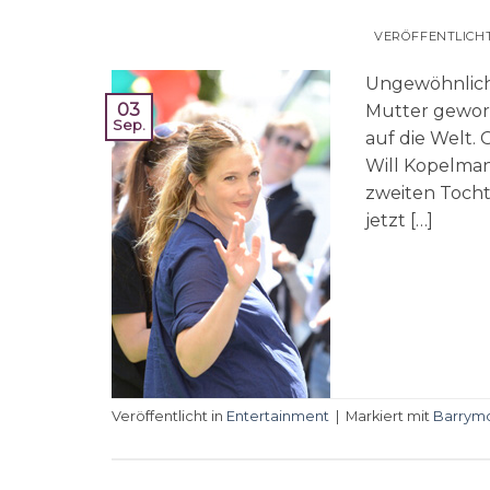
VERÖFFENTLICH
Ungewöhnlich
03
Mutter geworde
Sep.
auf die Welt.
Will Kopelman:
zweiten Tocht
jetzt […]
Veröffentlicht in
Entertainment
|
Markiert mit
Barrym