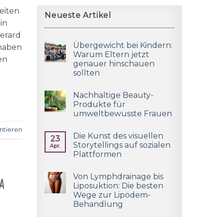
eiten
Neueste Artikel
in
Gerard
Übergewicht bei Kindern:
haben
Warum Eltern jetzt
en
genauer hinschauen
sollten
Nachhaltige Beauty-
Produkte für
umweltbewusste Frauen
tieren
Die Kunst des visuellen
23
Storytellings auf sozialen
Apr.
Plattformen
a
Von Lymphdrainage bis
Liposuktion: Die besten
Wege zur Lipödem-
Behandlung