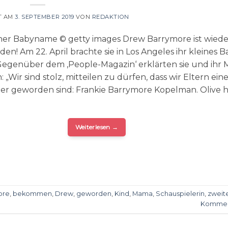
T AM
3. SEPTEMBER 2019
VON
REDAKTION
er Babyname © getty images Drew Barrymore ist wiede
n! Am 22. April brachte sie in Los Angeles ihr kleines B
 Gegenüber dem ‚People-Magazin‘ erklärten sie und ihr
 „Wir sind stolz, mitteilen zu dürfen, dass wir Eltern ein
er geworden sind: Frankie Barrymore Kopelman. Olive h
Weiterlesen
→
ore
,
bekommen
,
Drew
,
geworden
,
Kind
,
Mama
,
Schauspielerin
,
zweit
Kommen