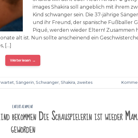
images Shakira soll angeblich mit ihrem zw
Kind schwanger sein. Die 37-jährige Sänger
und ihr Freund, der spanische Fußballer 
Piqué, werden wieder Eltern! Zusammen 
 Monate alt ist. Nun sollte anscheinend ein Geschwisterch
, […]
Weiterlesen
→
rwartet
,
Sängerin
,
Schwanger
,
Shakira
,
zweites
Kommen
ENTERTAINMENT
Kind bekommen Die Schauspielerin ist wieder Mam
geworden