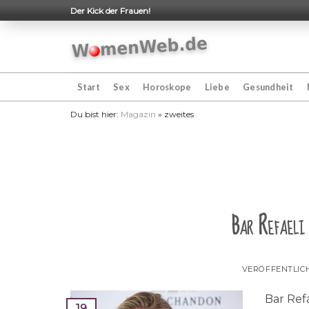
Skip
Der Kick der Frauen!
to
content
Start
Sex
Horoskope
Liebe
Gesundheit
Du bist hier:
Magazin
»
zweites
Bar Refaeli 
VERÖFFENTLIC
Bar Ref
19