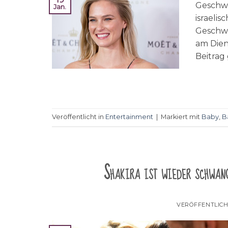
Geschwi
Jan.
israelis
Geschwi
am Dien
Beitrag 
Veröffentlicht in
Entertainment
|
Markiert mit
Baby
,
B
Shakira ist wieder schwan
VERÖFFENTLIC