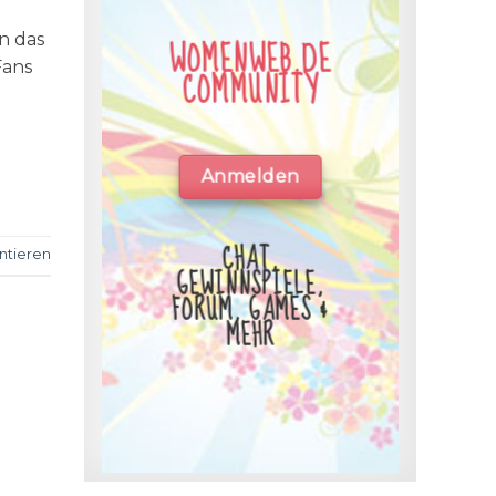
on das
WOMENWEB.DE
Fans
COMMUNITY
Anmelden
CHAT,
tieren
GEWINNSPIELE,
FORUM, GAMES &
MEHR