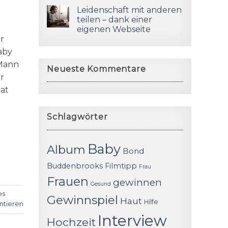
Leidenschaft mit anderen
teilen – dank einer
eigenen Webseite
r
aby
 Mann
Neueste Kommentare
er
at
Schlagwörter
Baby
Album
Bond
Buddenbrooks
Filmtipp
Frau
Frauen
gewinnen
Gesund
es
Gewinnspiel
Haut
Hilfe
tieren
Interview
Hochzeit