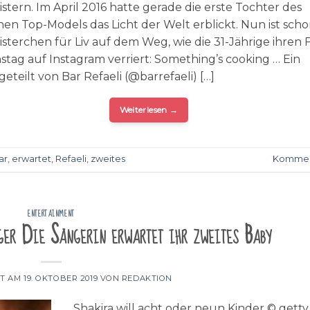
stern. Im April 2016 hatte gerade die erste Tochter des
chen Top-Models das Licht der Welt erblickt. Nun ist sch
sterchen für Liv auf dem Weg, wie die 31-Jährige ihren 
stag auf Instagram verriert: Something’s cooking … Ein
geteilt von Bar Refaeli (@barrefaeli) […]
Weiterlesen
→
ar
,
erwartet
,
Refaeli
,
zweites
Kommen
ENTERTAINMENT
ger Die Sängerin erwartet ihr zweites Baby
HT AM
19. OKTOBER 2019
VON
REDAKTION
Shakira will acht oder neun Kinder © getty