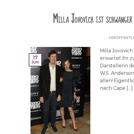
Milla Jovovich ist schwanger
VERÖFFENTL
Milla Jovovic
17
erwartet ihr z
Juni
Darstellerin d
W.S. Anderson
allen! Eigentl
nach Cape […]