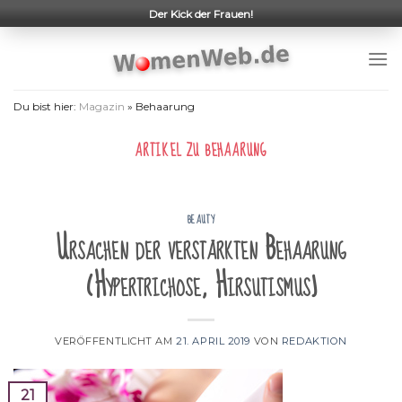
Skip
Der Kick der Frauen!
to
content
Du bist hier:
Magazin
»
Behaarung
ARTIKEL ZU
BEHAARUNG
BEAUTY
Ursachen der verstärkten Behaarung
(Hypertrichose, Hirsutismus)
VERÖFFENTLICHT AM
21. APRIL 2019
VON
REDAKTION
21