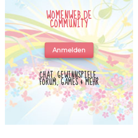
WOMENWEB.DE
COMMUNITY
Anmelden
CHAT, GEWINNSPIELE,
FORUM, GAMES & MEHR