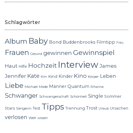
Schlagwörter
Baby
Album
Bond
Buddenbrooks
Filmtipp
Frau
Frauen
Gewinnspiel
gewinnen
Gesund
Interview
Hochzeit
Haut
James
Hilfe
Kino
Jennifer
Kate
Leben
Kinder
Kind
Körper
Kim
Liebe
Quantum
Männer
Michael
Mode
Rihanna
Schwanger
Single
Sommer
Schwangerschaft
Schönheit
Tipps
Trost
Stars
Trennung
Test
Ursachen
Sängerin
Urlaub
verlosen
Welt
wissen