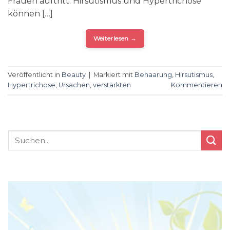
Frauen auftritt. Hirsutismus und Hypertrichose
können […]
Weiterlesen
→
Veröffentlicht in
Beauty
|
Markiert mit
Behaarung
,
Hirsutismus
,
Hypertrichose
,
Ursachen
,
verstärkten
Kommentieren