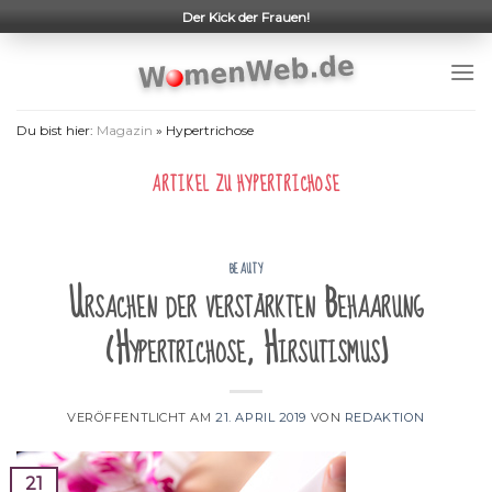
Skip
Der Kick der Frauen!
to
content
Du bist hier:
Magazin
»
Hypertrichose
ARTIKEL ZU
HYPERTRICHOSE
BEAUTY
Ursachen der verstärkten Behaarung
(Hypertrichose, Hirsutismus)
VERÖFFENTLICHT AM
21. APRIL 2019
VON
REDAKTION
21