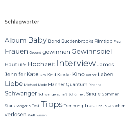
Schlagwörter
Baby
Album
Bond
Buddenbrooks
Filmtipp
Frau
Frauen
Gewinnspiel
gewinnen
Gesund
Interview
Hochzeit
Haut
James
Hilfe
Kino
Jennifer
Kate
Leben
Kinder
Kind
Körper
Kim
Liebe
Quantum
Männer
Michael
Mode
Rihanna
Schwanger
Single
Sommer
Schwangerschaft
Schönheit
Tipps
Trost
Stars
Trennung
Test
Ursachen
Sängerin
Urlaub
verlosen
Welt
wissen