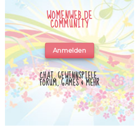
WOMENWEB.DE
COMMUNITY
Anmelden
CHAT, GEWINNSPIELE,
FORUM, GAMES & MEHR