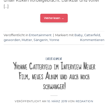
unser Küken vorbeigebracht. Dankbar und voller
[…]
Weiterlesen
→
Veröffentlicht in
Entertainment
|
Markiert mit
Baby
,
Catterfeld
,
geworden
,
Mutter
,
Sängerin
,
Yonne
Kommentieren
ENTERTAINMENT
Yvonne Catterfeld im Interview Neuer
Film, neues Album und auch noch
schwanger!
VERÖFFENTLICHT AM
10. MÄRZ 2019
VON
REDAKTION