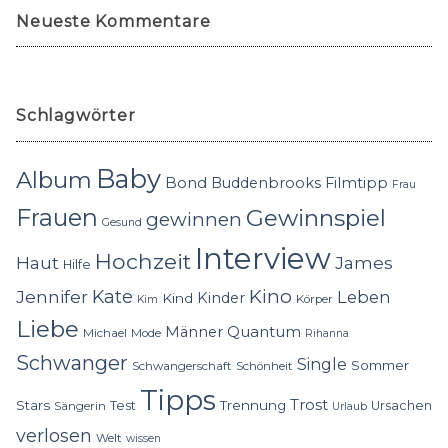
Neueste Kommentare
Schlagwörter
Baby
Album
Bond
Buddenbrooks
Filmtipp
Frau
Frauen
Gewinnspiel
gewinnen
Gesund
Interview
Hochzeit
Haut
James
Hilfe
Kino
Jennifer
Kate
Leben
Kinder
Kind
Körper
Kim
Liebe
Quantum
Männer
Michael
Mode
Rihanna
Schwanger
Single
Sommer
Schwangerschaft
Schönheit
Tipps
Trost
Stars
Trennung
Test
Ursachen
Sängerin
Urlaub
verlosen
Welt
wissen