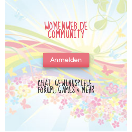
WOMENWEB.DE
COMMUNITY
Anmelden
CHAT, GEWINNSPIELE,
FORUM, GAMES & MEHR