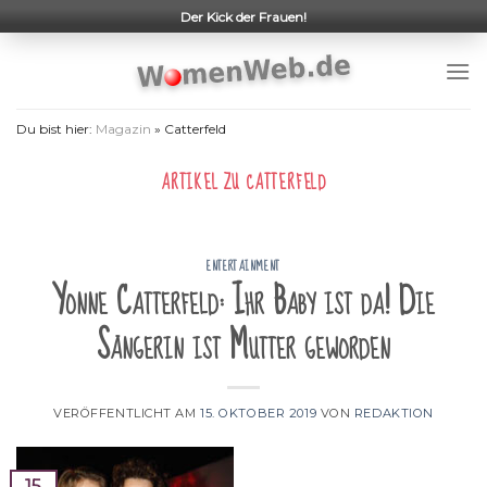
Skip
Der Kick der Frauen!
to
content
Du bist hier:
Magazin
»
Catterfeld
ARTIKEL ZU
CATTERFELD
ENTERTAINMENT
Yonne Catterfeld: Ihr Baby ist da! Die
Sängerin ist Mutter geworden
VERÖFFENTLICHT AM
15. OKTOBER 2019
VON
REDAKTION
15