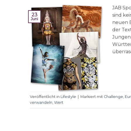
JAB Spo
23
sind ke
Juni
neuen E
der Tex
Jungen 
Württem
überras
Veröffentlicht in
Lifestyle
|
Markiert mit
Challenge
,
Eu
verwandeln
,
Wert