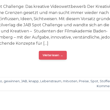
t Challenge: Das kreative Videowettbewerb Der Kreativi
ine Grenzen gesetzt und man sucht immer wieder nach
inflüssen, Ideen, Sichtweisen. Mit diesem Vorsatz gründ
tilverlag die JAB Spot Challenge und wandte sich an die
und Kreativen – Studenten der Filmakademie Baden-
berg – mit der Aufgabe, innovative, verständliche, jed
chende Konzepte für […]
Weiterlesen
→
ro
,
gewinnen
,
JAB
,
knapp
,
Lebenstraum
,
mitvoten
,
Preise
,
Spot
,
Stoffe
Kommen