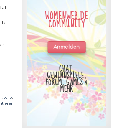
tät
WOMENWEB.DE
COMMUNITY
ete
och
Anmelden
CHAT,
GEWINNSPIELE,
FORUM, GAMES &
MEHR
n
,
tolle
,
tieren