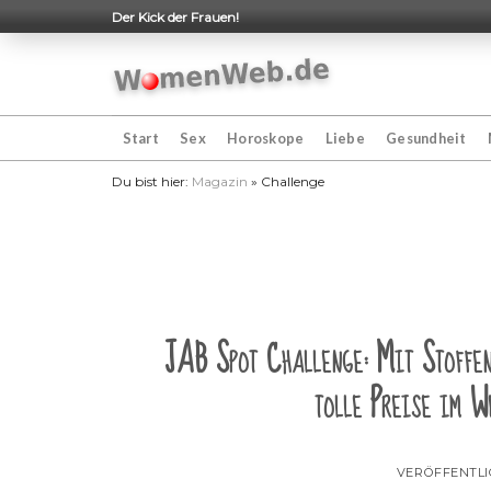
Skip
Der Kick der Frauen!
to
content
Start
Sex
Horoskope
Liebe
Gesundheit
Du bist hier:
Magazin
»
Challenge
JAB Spot Challenge: Mit Stoffen
tolle Preise im W
VERÖFFENTL