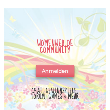
WOMENWEB.DE
COMMUNITY
Anmelden
CHAT, GEWINNSPIELE,
FORUM, GAMES & MEHR