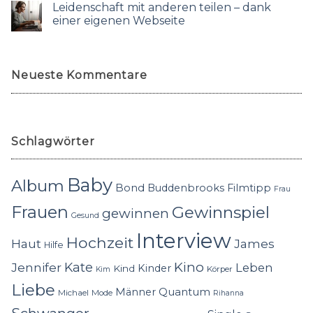
Leidenschaft mit anderen teilen – dank
einer eigenen Webseite
Neueste Kommentare
Schlagwörter
Baby
Album
Bond
Buddenbrooks
Filmtipp
Frau
Frauen
Gewinnspiel
gewinnen
Gesund
Interview
Hochzeit
Haut
James
Hilfe
Kino
Jennifer
Kate
Leben
Kinder
Kind
Körper
Kim
Liebe
Quantum
Männer
Michael
Mode
Rihanna