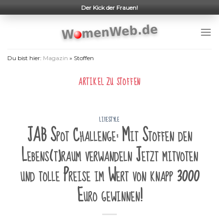
Skip
Der Kick der Frauen!
to
content
Du bist hier:
Magazin
»
Stoffen
ARTIKEL ZU
STOFFEN
LIFESTYLE
JAB Spot Challenge: Mit Stoffen den
Lebens(t)raum verwandeln Jetzt mitvoten
und tolle Preise im Wert von knapp 3000
Euro gewinnen!