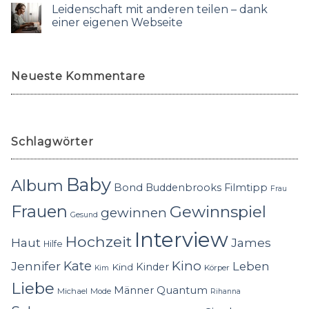
Leidenschaft mit anderen teilen – dank
einer eigenen Webseite
Neueste Kommentare
Schlagwörter
Baby
Album
Bond
Buddenbrooks
Filmtipp
Frau
Frauen
Gewinnspiel
gewinnen
Gesund
Interview
Hochzeit
Haut
James
Hilfe
Kino
Jennifer
Kate
Leben
Kinder
Kind
Körper
Kim
Liebe
Quantum
Männer
Michael
Mode
Rihanna