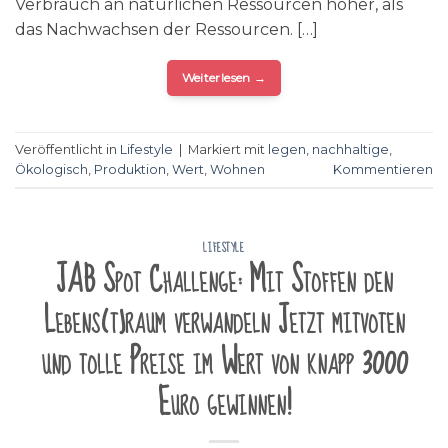
Verbrauch an natürlichen Ressourcen höher, als
das Nachwachsen der Ressourcen. […]
Weiterlesen
→
Veröffentlicht in
Lifestyle
|
Markiert mit
legen
,
nachhaltige
,
Ökologisch
,
Produktion
,
Wert
,
Wohnen
Kommentieren
LIFESTYLE
JAB Spot Challenge: Mit Stoffen den
Lebens(t)raum verwandeln Jetzt mitvoten
und tolle Preise im Wert von knapp 3000
Euro gewinnen!