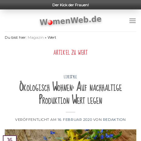
Skip
Der Kick der Frauen!
to
content
Du bist hier:
Magazin
»
Wert
ARTIKEL ZU
WERT
LIFESTYLE
Ökologisch Wohnen: Auf nachhaltige
Produktion Wert legen
VERÖFFENTLICHT AM
16. FEBRUAR 2020
VON
REDAKTION
16