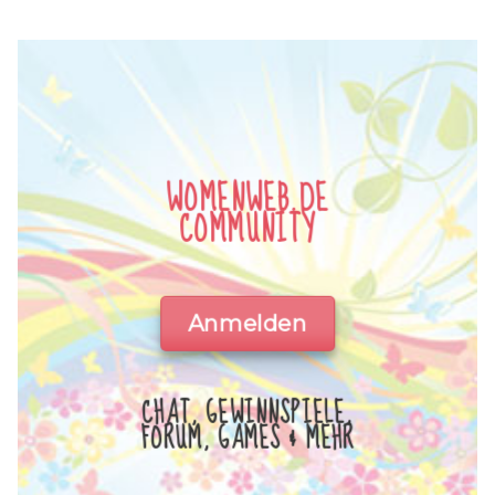
WOMENWEB.DE
COMMUNITY
Anmelden
CHAT, GEWINNSPIELE,
FORUM, GAMES & MEHR