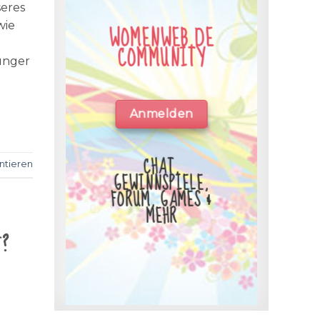
seres
wie
WOMENWEB.DE
COMMUNITY
unger
Anmelden
CHAT,
tieren
GEWINNSPIELE,
FORUM, GAMES &
MEHR
t?