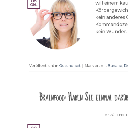
05
will einem ka
Okt.
Körpergewicht
kein anderes 
Kommandozentr
kein Wunder. 
Veröffentlicht in
Gesundheit
|
Markiert mit
Banane
,
D
Brainfood: Haben Sie einmal darü
VERÖFFENTL