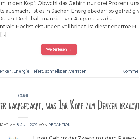
um in den Kopf: Obwohl das Gehirn nur drei Prozent un
s ausmacht, ist es in Sachen Energiebedarf so gefräßig 
Organ. Doch hält man sich vor Augen, dass die
ale Höchstleistungen vollbringt, ist dieser enorme H
[…]
Weiterlesen
→
enken
,
Energie
,
liefert
,
schnellsten
,
verraten
Kommen
KOCHEN
ber nachgedacht, was Ihr Kopf zum Denken brauch
ICHT AM
8. JULI 2019
VON
REDAKTION
Unser Gehirn: der Zwerg mit dem Riesen-