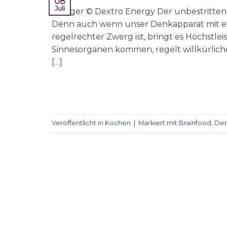
08
Juli
Hunger © Dextro Energy Der unbestrittene
Denn auch wenn unser Denkapparat mit et
regelrechter Zwerg ist, bringt es Höchstle
Sinnesorganen kommen, regelt willkürlic
[…]
Veröffentlicht in
Kochen
|
Markiert mit
Brainfood
,
De