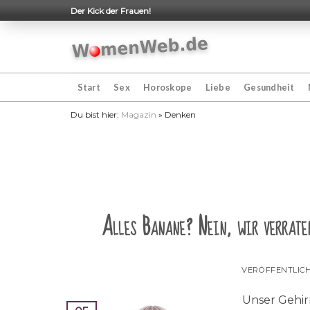
Skip
Der Kick der Frauen!
to
content
Start
Sex
Horoskope
Liebe
Gesundheit
Du bist hier:
Magazin
»
Denken
Alles Banane? Nein, wir verraten
VERÖFFENTLIC
Unser Gehirn,