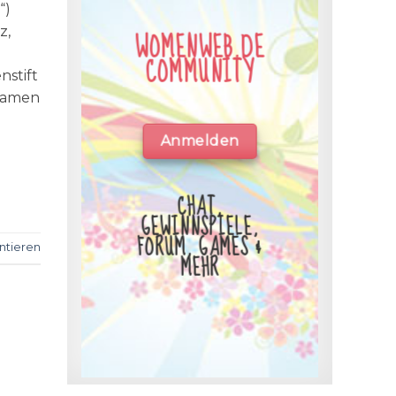
“)
z,
WOMENWEB.DE
COMMUNITY
nstift
Damen
Anmelden
CHAT,
GEWINNSPIELE,
FORUM, GAMES &
tieren
MEHR