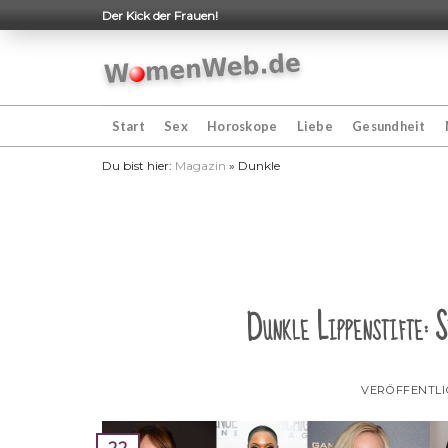
Skip
Der Kick der Frauen!
to
content
Start
Sex
Horoskope
Liebe
Gesundheit
Du bist hier:
Magazin
»
Dunkle
Dunkle Lippenstifte: 
VERÖFFENTL