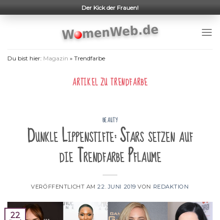
Skip
Der Kick der Frauen!
to
content
Du bist hier:
Magazin
»
Trendfarbe
ARTIKEL ZU
TRENDFARBE
BEAUTY
Dunkle Lippenstifte: Stars setzen auf
die Trendfarbe Pflaume
VERÖFFENTLICHT AM
22. JUNI 2019
VON
REDAKTION
22