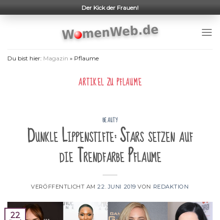
Skip
Der Kick der Frauen!
to
content
Du bist hier:
Magazin
»
Pflaume
ARTIKEL ZU
PFLAUME
BEAUTY
Dunkle Lippenstifte: Stars setzen auf
die Trendfarbe Pflaume
VERÖFFENTLICHT AM
22. JUNI 2019
VON
REDAKTION
22