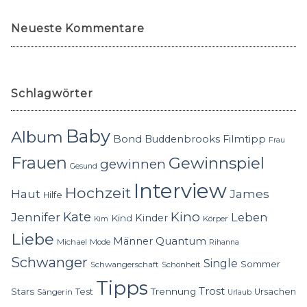
Neueste Kommentare
Schlagwörter
Baby
Album
Bond
Buddenbrooks
Filmtipp
Frau
Frauen
Gewinnspiel
gewinnen
Gesund
Interview
Hochzeit
Haut
James
Hilfe
Kino
Jennifer
Kate
Leben
Kinder
Kind
Körper
Kim
Liebe
Quantum
Männer
Michael
Mode
Rihanna
Schwanger
Single
Sommer
Schwangerschaft
Schönheit
Tipps
Trost
Stars
Trennung
Test
Ursachen
Sängerin
Urlaub