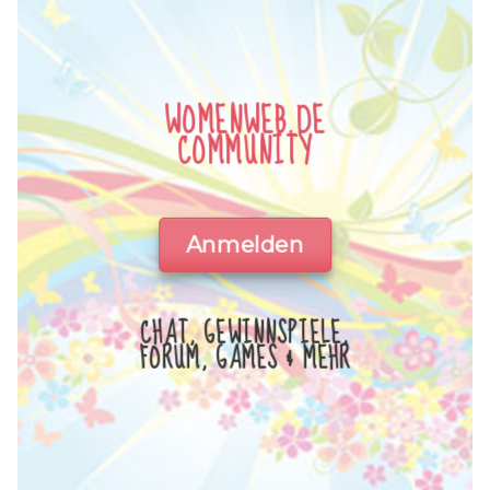
WOMENWEB.DE
COMMUNITY
Anmelden
CHAT, GEWINNSPIELE,
FORUM, GAMES & MEHR