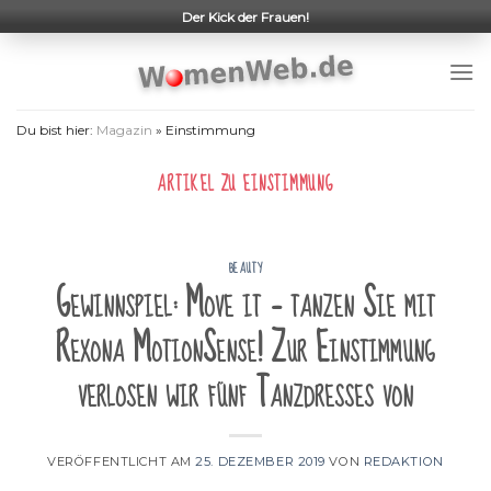
Skip
Der Kick der Frauen!
to
content
Du bist hier:
Magazin
»
Einstimmung
ARTIKEL ZU
EINSTIMMUNG
BEAUTY
Gewinnspiel: Move it – tanzen Sie mit
Rexona MotionSense! Zur Einstimmung
verlosen wir fünf Tanzdresses von
VERÖFFENTLICHT AM
25. DEZEMBER 2019
VON
REDAKTION