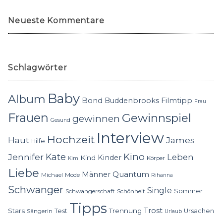
Neueste Kommentare
Schlagwörter
Baby
Album
Bond
Buddenbrooks
Filmtipp
Frau
Frauen
Gewinnspiel
gewinnen
Gesund
Interview
Hochzeit
Haut
James
Hilfe
Kino
Jennifer
Kate
Leben
Kinder
Kind
Körper
Kim
Liebe
Quantum
Männer
Michael
Mode
Rihanna
Schwanger
Single
Sommer
Schwangerschaft
Schönheit
Tipps
Trost
Stars
Trennung
Test
Ursachen
Sängerin
Urlaub