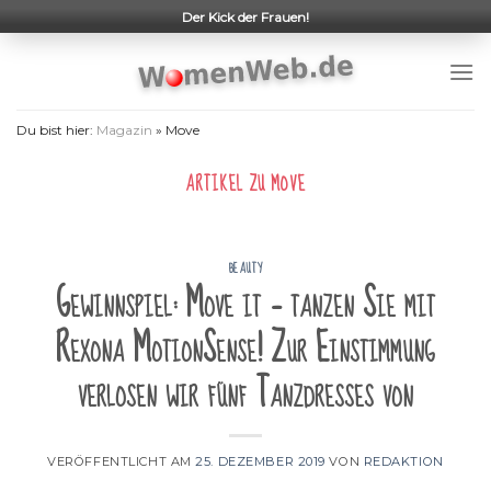
Skip
Der Kick der Frauen!
to
content
Du bist hier:
Magazin
»
Move
ARTIKEL ZU
MOVE
BEAUTY
Gewinnspiel: Move it – tanzen Sie mit
Rexona MotionSense! Zur Einstimmung
verlosen wir fünf Tanzdresses von
VERÖFFENTLICHT AM
25. DEZEMBER 2019
VON
REDAKTION