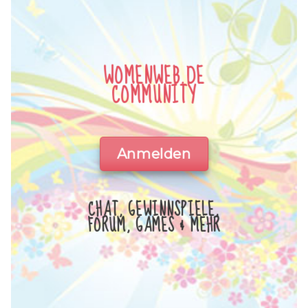
WOMENWEB.DE
COMMUNITY
Anmelden
CHAT, GEWINNSPIELE,
FORUM, GAMES & MEHR