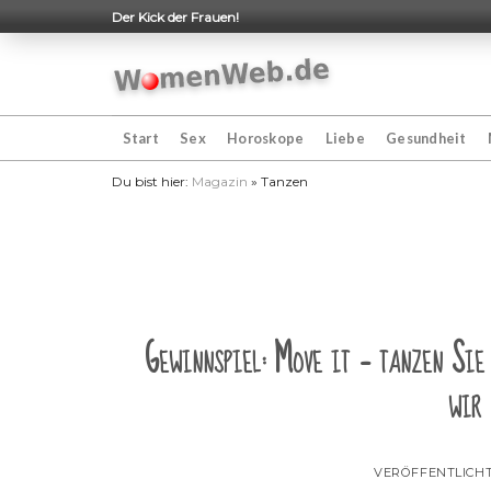
Skip
Der Kick der Frauen!
to
content
Start
Sex
Horoskope
Liebe
Gesundheit
Du bist hier:
Magazin
»
Tanzen
Gewinnspiel: Move it – tanzen Sie
wir 
VERÖFFENTLICH