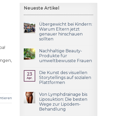
Neueste Artikel
©
Übergewicht bei Kindern:
Warum Eltern jetzt
genauer hinschauen
sollten
ba!
Nachhaltige Beauty-
Produkte für
ungen,
umweltbewusste Frauen
Die Kunst des visuellen
23
Storytellings auf sozialen
Apr.
Plattformen
Von Lymphdrainage bis
tieren
Liposuktion: Die besten
Wege zur Lipödem-
Behandlung