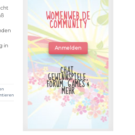
acht
WOMENWEB.DE
aß
COMMUNITY
nden
g in
Anmelden
CHAT,
GEWINNSPIELE,
FORUM, GAMES &
MEHR
en
tieren