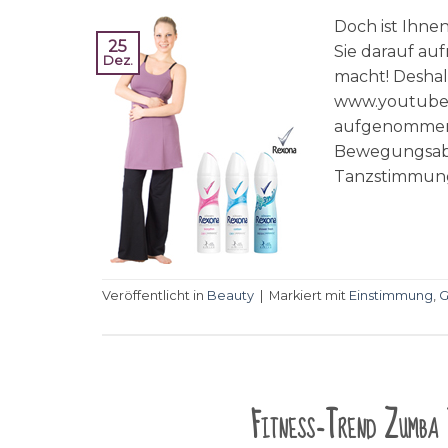
Doch ist Ihne
25
Sie darauf au
Dez.
macht! Deshal
www.youtube.
aufgenommene 
Bewegungsablä
Tanzstimmung
Veröffentlicht in
Beauty
|
Markiert mit
Einstimmung
,
G
Fitness-Trend Zumba 