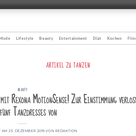
Mode
Lifestyle
Beauty
Entertainment
Diät
Kochen
Fitn
ARTIKEL ZU
TANZEN
BEAUTY
 mit Rexona MotionSense! Zur Einstimmung verlos
fünf Tanzdresses von
T AM
25. DEZEMBER 2019
VON
REDAKTION