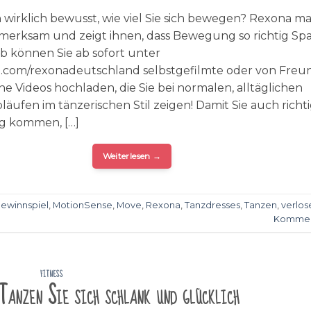
n wirklich bewusst, wie viel Sie sich bewegen? Rexona m
fmerksam und zeigt ihnen, dass Bewegung so richtig Sp
b können Sie ab sofort unter
com/rexonadeutschland selbstgefilmte oder von Freu
Videos hochladen, die Sie bei normalen, alltäglichen
ufen im tänzerischen Stil zeigen! Damit Sie auch richti
 kommen, […]
Weiterlesen
→
ewinnspiel
,
MotionSense
,
Move
,
Rexona
,
Tanzdresses
,
Tanzen
,
verlos
Kommen
FITNESS
Tanzen Sie sich schlank und glücklich