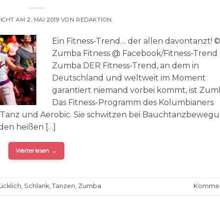
ICHT AM
2. MAI 2019
VON
REDAKTION
Ein Fitness-Trend… der allen davontanzt! 
Zumba Fitness @ Facebook/Fitness-Trend
Zumba DER Fitness-Trend, an dem in
Deutschland und weltweit im Moment
garantiert niemand vorbei kommt, ist Zum
Das Fitness-Programm des Kolumbianers
us Tanz und Aerobic. Sie schwitzen bei Bauchtanzbeweg
den heißen […]
Weiterlesen
→
ücklich
,
Schlank
,
Tanzen
,
Zumba
Kommen