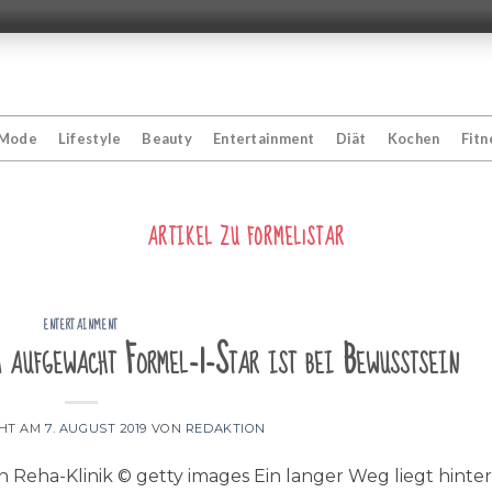
Mode
Lifestyle
Beauty
Entertainment
Diät
Kochen
Fitn
ARTIKEL ZU
FORMEL1STAR
ENTERTAINMENT
aufgewacht Formel-1-Star ist bei Bewusstsein
CHT AM
7. AUGUST 2019
VON
REDAKTION
 Reha-Klinik © getty images Ein langer Weg liegt hinter