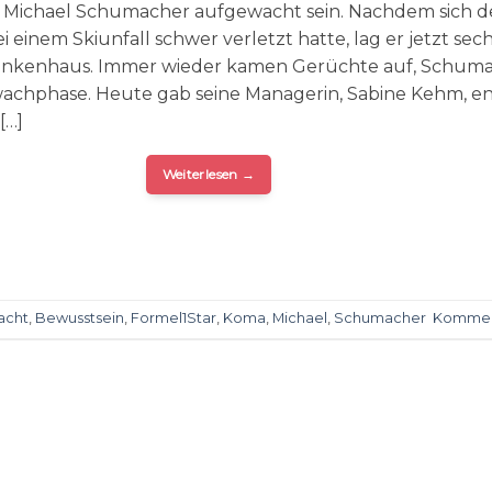
ll Michael Schumacher aufgewacht sein. Nachdem sich d
 einem Skiunfall schwer verletzt hatte, lag er jetzt sec
ankenhaus. Immer wieder kamen Gerüchte auf, Schum
fwachphase. Heute gab seine Managerin, Sabine Kehm, en
[…]
Weiterlesen
→
acht
,
Bewusstsein
,
Formel1Star
,
Koma
,
Michael
,
Schumacher
Kommen