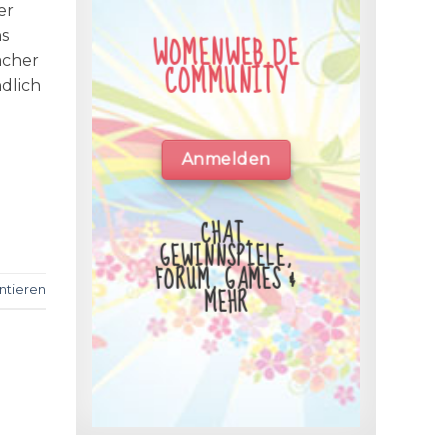
er
hs
WOMENWEB.DE
acher
COMMUNITY
dlich
Anmelden
CHAT,
GEWINNSPIELE,
FORUM, GAMES &
MEHR
tieren