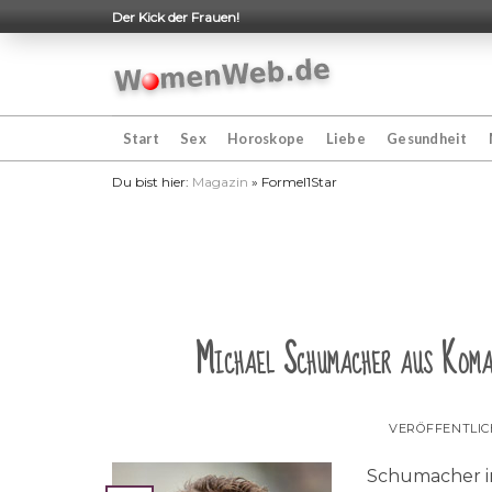
Skip
Der Kick der Frauen!
to
content
Start
Sex
Horoskope
Liebe
Gesundheit
Du bist hier:
Magazin
»
Formel1Star
Michael Schumacher aus Koma 
VERÖFFENTLI
Schumacher in