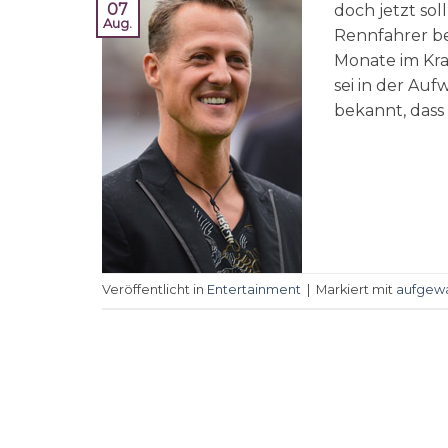
07
doch jetzt so
Aug.
Rennfahrer bei
Monate im Kr
sei in der Au
bekannt, dass 
Veröffentlicht in
Entertainment
|
Markiert mit
aufgew