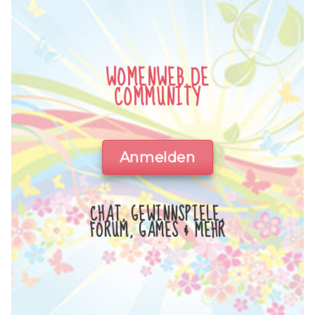
WOMENWEB.DE
COMMUNITY
Anmelden
CHAT, GEWINNSPIELE,
FORUM, GAMES & MEHR