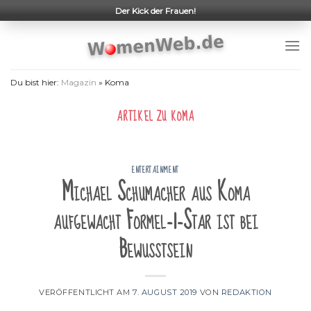
Skip
Der Kick der Frauen!
to
content
Du bist hier:
Magazin
»
Koma
ARTIKEL ZU
KOMA
ENTERTAINMENT
Michael Schumacher aus Koma
aufgewacht Formel-1-Star ist bei
Bewusstsein
VERÖFFENTLICHT AM
7. AUGUST 2019
VON
REDAKTION