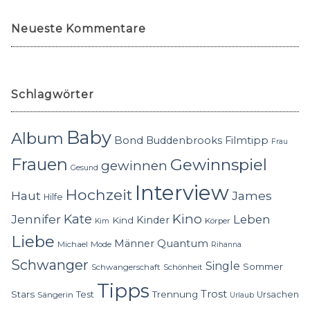
Neueste Kommentare
Schlagwörter
Baby
Album
Bond
Buddenbrooks
Filmtipp
Frau
Frauen
Gewinnspiel
gewinnen
Gesund
Interview
Hochzeit
Haut
James
Hilfe
Kino
Jennifer
Kate
Leben
Kinder
Kind
Körper
Kim
Liebe
Quantum
Männer
Michael
Mode
Rihanna
Schwanger
Single
Sommer
Schwangerschaft
Schönheit
Tipps
Trost
Stars
Trennung
Test
Ursachen
Sängerin
Urlaub