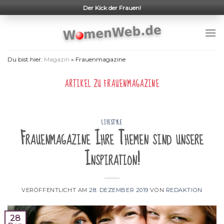
Skip
Der Kick der Frauen!
to
content
Du bist hier:
Magazin
»
Frauenmagazine
ARTIKEL ZU
FRAUENMAGAZINE
LIFESTYLE
Frauenmagazine Ihre Themen sind unsere
Inspiration!
VERÖFFENTLICHT AM
28. DEZEMBER 2019
VON
REDAKTION
28