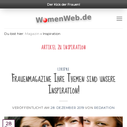
Skip
Der Kick der Frauen!
to
content
Du bist hier:
Magazin
»
Inspiration
ARTIKEL ZU
INSPIRATION
LIFESTYLE
Frauenmagazine Ihre Themen sind unsere
Inspiration!
VERÖFFENTLICHT AM
28. DEZEMBER 2019
VON
REDAKTION
28