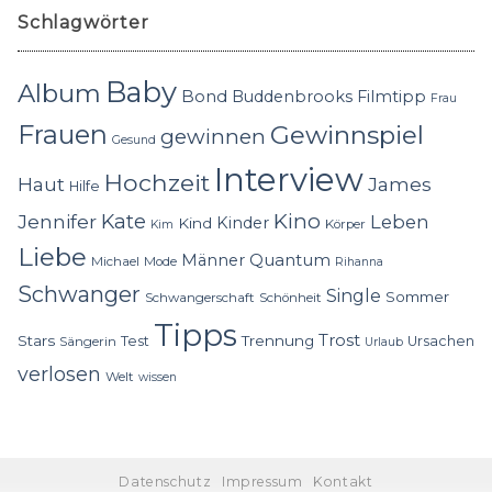
Schlagwörter
Baby
Album
Bond
Buddenbrooks
Filmtipp
Frau
Frauen
Gewinnspiel
gewinnen
Gesund
Interview
Hochzeit
Haut
James
Hilfe
Kino
Jennifer
Kate
Leben
Kinder
Kind
Körper
Kim
Liebe
Quantum
Männer
Michael
Mode
Rihanna
Schwanger
Single
Sommer
Schwangerschaft
Schönheit
Tipps
Trost
Stars
Trennung
Test
Ursachen
Sängerin
Urlaub
verlosen
Welt
wissen
Datenschutz
Impressum
Kontakt