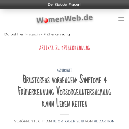
Skip
Der Kick der Frauen!
to
content
Du bist hier:
Magazin
»
Früherkennung
ARTIKEL ZU
FRÜHERKENNUNG
GESUNDHEIT
Brustkrebs vorbeugen: Symptome &
Früherkennung Vorsorgeuntersuchung
kann Leben retten
VERÖFFENTLICHT AM
18. OKTOBER 2019
VON
REDAKTION