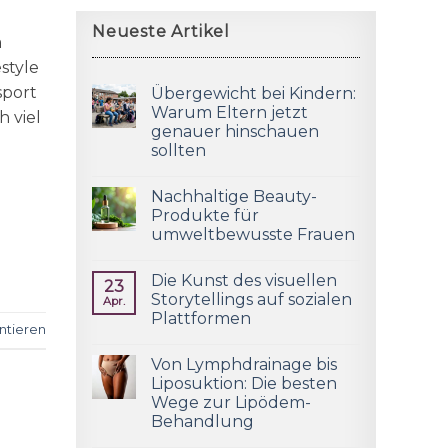
Neueste Artikel
a
style
sport
Übergewicht bei Kindern:
Warum Eltern jetzt
h viel
genauer hinschauen
sollten
Nachhaltige Beauty-
Produkte für
umweltbewusste Frauen
Die Kunst des visuellen
23
Storytellings auf sozialen
Apr.
Plattformen
tieren
Von Lymphdrainage bis
Liposuktion: Die besten
Wege zur Lipödem-
Behandlung