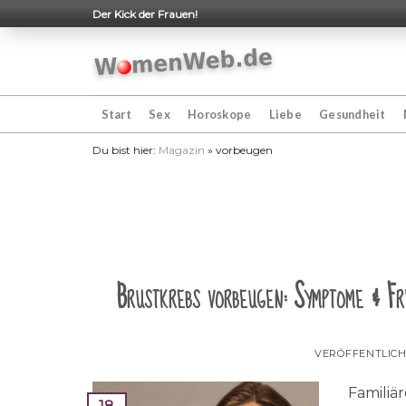
Skip
Der Kick der Frauen!
to
content
Start
Sex
Horoskope
Liebe
Gesundheit
Du bist hier:
Magazin
»
vorbeugen
Brustkrebs vorbeugen: Symptome & F
VERÖFFENTLIC
Familiär