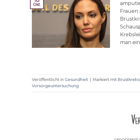
18
amputie
Okt.
Frauen 
Brustkr
Schauspi
Krebsle
man ein
Veröffentlicht in
Gesundheit
|
Markiert mit
Brustkrebs
Vorsorgeuntersuchung
Ver
VERÖFFENTL