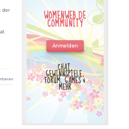
t der
WOMENWEB.DE
COMMUNITY
at
Anmelden
CHAT,
GEWINNSPIELE,
FORUM, GAMES &
tieren
MEHR