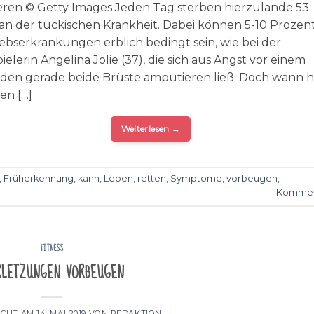
ren © Getty Images Jeden Tag sterben hierzulande 53
an der tückischen Krankheit. Dabei können 5-10 Prozen
ebserkrankungen erblich bedingt sein, wie bei der
elerin Angelina Jolie (37), die sich aus Angst vor einem
iden gerade beide Brüste amputieren ließ. Doch wann h
en […]
Weiterlesen
→
,
Früherkennung
,
kann
,
Leben
,
retten
,
Symptome
,
vorbeugen
,
Kommen
FITNESS
letzungen vorbeugen
ICHT AM
14. MAI 2019
VON
REDAKTION