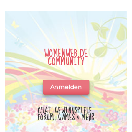
WOMENWEB.DE
COMMUNITY
Anmelden
CHAT, GEWINNSPIELE,
FORUM, GAMES & MEHR