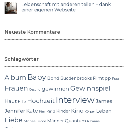
Leidenschaft mit anderen teilen – dank
einer eigenen Webseite
Neueste Kommentare
Schlagwörter
Baby
Album
Bond
Buddenbrooks
Filmtipp
Frau
Frauen
Gewinnspiel
gewinnen
Gesund
Interview
Hochzeit
Haut
James
Hilfe
Kino
Jennifer
Kate
Leben
Kinder
Kind
Körper
Kim
Liebe
Quantum
Männer
Michael
Mode
Rihanna