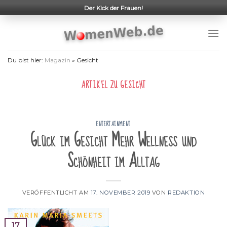
Skip
Der Kick der Frauen!
to
content
Du bist hier:
Magazin
»
Gesicht
ARTIKEL ZU
GESICHT
ENTERTAINMENT
Glück im Gesicht Mehr Wellness und
Schönheit im Alltag
VERÖFFENTLICHT AM
17. NOVEMBER 2019
VON
REDAKTION
17