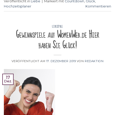
Veröffentlicht in
Liebe
|
Markiert mit
Countdown
,
Glück
,
Hochzeitsplaner
Kommentieren
LIFESTYLE
Gewinnspiele auf WomenWeb.de Hier
haben Sie Glück!
VERÖFFENTLICHT AM
17. DEZEMBER 2019
VON
REDAKTION
17
Dez.