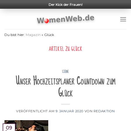
Skip
Der Kick der Frauen!
to
content
Du bist hier:
Magazin
»
Glück
ARTIKEL ZU
GLÜCK
LIEBE
Unser Hochzeitsplaner Countdown zum
Glück
VERÖFFENTLICHT AM
9. JANUAR 2020
VON
REDAKTION
09