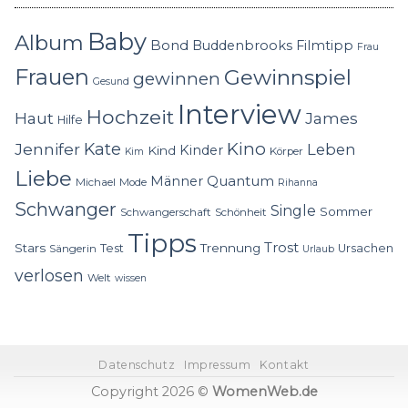
Baby
Album
Bond
Buddenbrooks
Filmtipp
Frau
Frauen
Gewinnspiel
gewinnen
Gesund
Interview
Hochzeit
Haut
James
Hilfe
Kino
Jennifer
Kate
Leben
Kinder
Kind
Körper
Kim
Liebe
Quantum
Männer
Michael
Mode
Rihanna
Schwanger
Single
Sommer
Schwangerschaft
Schönheit
Tipps
Trost
Stars
Trennung
Test
Ursachen
Sängerin
Urlaub
verlosen
Welt
wissen
Datenschutz
Impressum
Kontakt
Copyright 2026 ©
WomenWeb.de