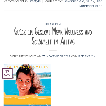
Veröffentlicht in
Lifestyle
|
Markiert mit
Gewinnspiele
,
Glück
,
Hier
Kommentieren
ENTERTAINMENT
Glück im Gesicht Mehr Wellness und
Schönheit im Alltag
VERÖFFENTLICHT AM
17. NOVEMBER 2019
VON
REDAKTION
17
Nov.