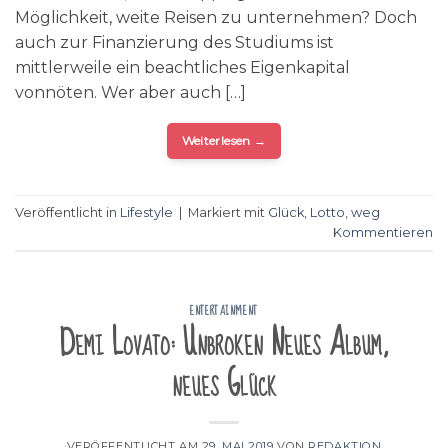
Möglichkeit, weite Reisen zu unternehmen? Doch
auch zur Finanzierung des Studiums ist
mittlerweile ein beachtliches Eigenkapital
vonnöten. Wer aber auch […]
Weiterlesen
→
Veröffentlicht in
Lifestyle
|
Markiert mit
Glück
,
Lotto
,
weg
Kommentieren
ENTERTAINMENT
Demi Lovato: Unbroken Neues Album,
neues Glück
VERÖFFENTLICHT AM
29. MAI 2019
VON
REDAKTION