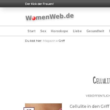
Skip
Der Kick der Frauen!
to
content
Start
Sex
Horoskope
Liebe
Gesundheit
Du bist hier:
Magazin
»
Griff
Celluli
VERÖFFENTLIC
Cellulite in den Gri