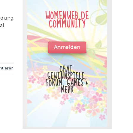
WOMENWEB.DE
eidung
COMMUNITY
al
Anmelden
CHAT,
tieren
GEWINNSPIELE,
FORUM, GAMES &
MEHR