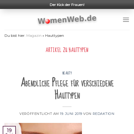
Skip
Der Kick der Frauen!
to
content
Du bist hier:
Magazin
»
Hauttypen
ARTIKEL ZU
HAUTTYPEN
BEAUTY
Abendliche Pflege für verschiedene
Hauttypen
VERÖFFENTLICHT AM
19. JUNI 2019
VON
REDAKTION
19