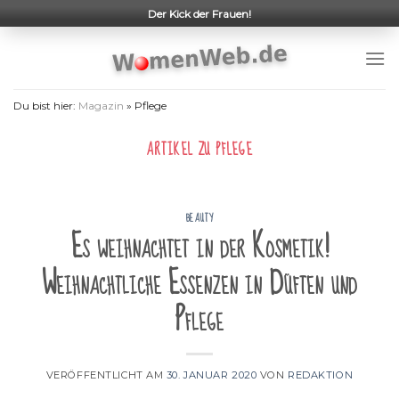
Skip
Der Kick der Frauen!
to
content
Du bist hier:
Magazin
»
Pflege
ARTIKEL ZU
PFLEGE
BEAUTY
Es weihnachtet in der Kosmetik!
Weihnachtliche Essenzen in Düften und
Pflege
VERÖFFENTLICHT AM
30. JANUAR 2020
VON
REDAKTION