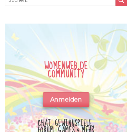
WOMENWEB.DE
COMMUNITY
Anmelden
CHAT, GEWINNSPIELE,
FORUM, GAMES & MEHR