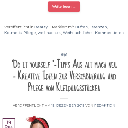
Weiterlesen
→
Veröffentlicht in
Beauty
|
Markiert mit
Düften
,
Essenzen
,
Kosmetik
,
Pflege
,
weihnachtet
,
Weihnachtliche
Kommentieren
MODE
"Do it yourself "-Tipps Aus alt mach neu
– Kreative Ideen zur Verschönerung und
Pflege von Kleidungsstücken
VERÖFFENTLICHT AM
19. DEZEMBER 2019
VON
REDAKTION
19
Dez.