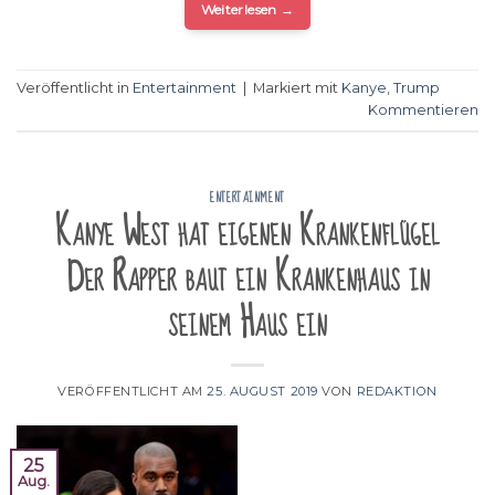
Weiterlesen
→
Veröffentlicht in
Entertainment
|
Markiert mit
Kanye
,
Trump
Kommentieren
ENTERTAINMENT
Kanye West hat eigenen Krankenflügel
Der Rapper baut ein Krankenhaus in
seinem Haus ein
VERÖFFENTLICHT AM
25. AUGUST 2019
VON
REDAKTION
25
Aug.