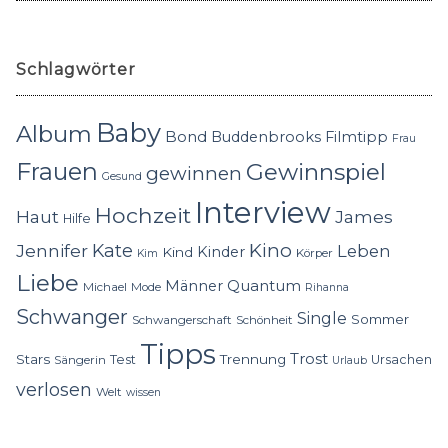
Schlagwörter
Baby
Album
Bond
Buddenbrooks
Filmtipp
Frau
Frauen
Gewinnspiel
gewinnen
Gesund
Interview
Hochzeit
Haut
James
Hilfe
Kino
Jennifer
Kate
Leben
Kinder
Kind
Körper
Kim
Liebe
Quantum
Männer
Michael
Mode
Rihanna
Schwanger
Single
Sommer
Schwangerschaft
Schönheit
Tipps
Trost
Stars
Trennung
Test
Ursachen
Sängerin
Urlaub
verlosen
Welt
wissen