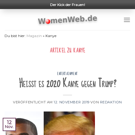
Skip
Der Kick der Frauen!
to
content
Du bist hier:
Magazin
»
Kanye
ARTIKEL ZU
KANYE
ENTERTAINMENT
Heißt es 2020 Kanye gegen Trump?
VERÖFFENTLICHT AM
12. NOVEMBER 2019
VON
REDAKTION
12
Nov.