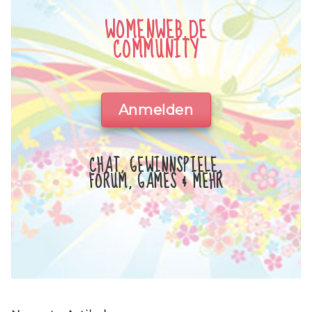
WOMENWEB.DE
COMMUNITY
Anmelden
CHAT, GEWINNSPIELE,
FORUM, GAMES & MEHR