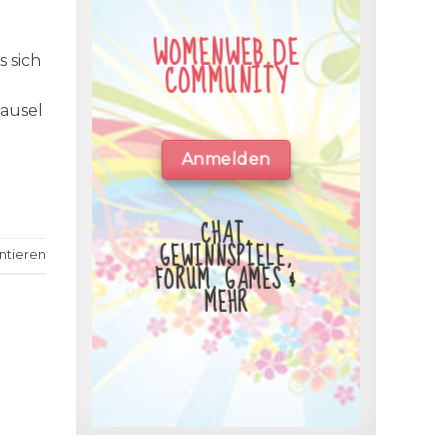
WOMENWEB.DE
s sich
COMMUNITY
lausel
Anmelden
CHAT,
GEWINNSPIELE,
tieren
FORUM, GAMES &
MEHR