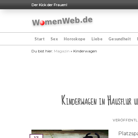
Skip
Der Kick der Frauen!
to
content
Start
Sex
Horoskope
Liebe
Gesundheit
Du bist hier:
Magazin
»
Kinderwagen
Kinderwagen in Hausflur u
VERÖFFENTL
Platzsp