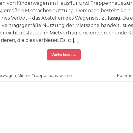
ren von Kinderwagen im Hausflur und Treppenhaus zur
gsgemäßen Mietsachennutzung. Demnach besteht kein
nes Verbot – das Abstellen des Wagens ist zulässig. Da e
 vertragsgemäße Nutzung der Mietsache handelt, ist es
er nicht gestattet im Mietvertrag eine entsprechende K
rieren, die dies verbietet. Es ist […]
Weiterlesen
→
erwagen
,
Mieter
,
Treppenhaus
,
wissen
Kommen