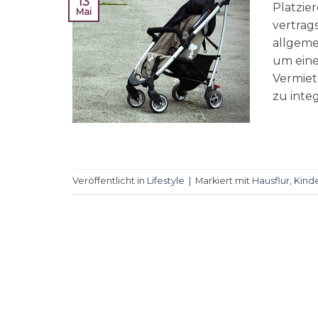
13
Platzie
Mai
vertra
allgemei
um eine
Vermiet
zu integ
Veröffentlicht in
Lifestyle
|
Markiert mit
Hausflur
,
Kind