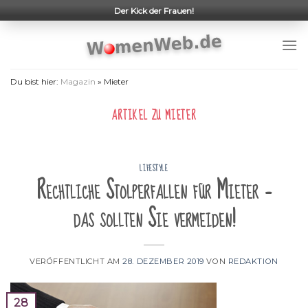
Skip
Der Kick der Frauen!
to
content
Du bist hier:
Magazin
»
Mieter
ARTIKEL ZU
MIETER
LIFESTYLE
Rechtliche Stolperfallen für Mieter –
das sollten Sie vermeiden!
VERÖFFENTLICHT AM
28. DEZEMBER 2019
VON
REDAKTION
28