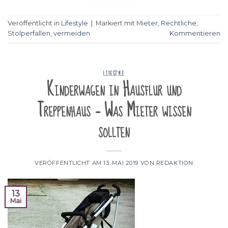
Veröffentlicht in
Lifestyle
|
Markiert mit
Mieter
,
Rechtliche
,
Stolperfallen
,
vermeiden
Kommentieren
LIFESTYLE
Kinderwagen in Hausflur und
Treppenhaus – Was Mieter wissen
sollten
VERÖFFENTLICHT AM
13. MAI 2019
VON
REDAKTION
13
Mai