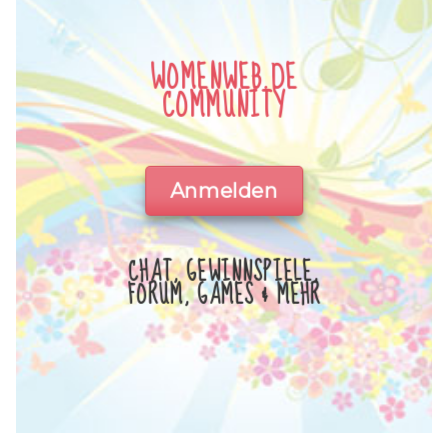
WOMENWEB.DE
COMMUNITY
Anmelden
CHAT, GEWINNSPIELE,
FORUM, GAMES & MEHR