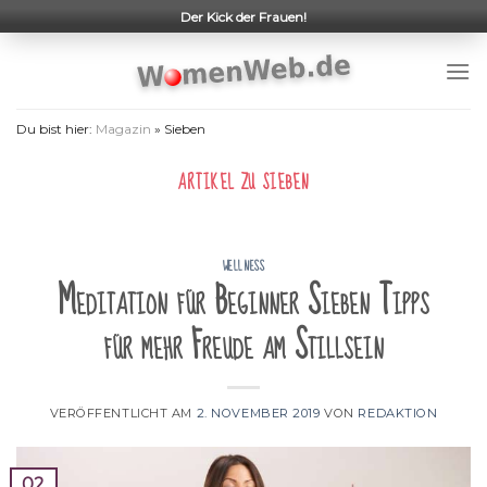
Skip
Der Kick der Frauen!
to
content
Du bist hier:
Magazin
»
Sieben
ARTIKEL ZU
SIEBEN
WELLNESS
Meditation für Beginner Sieben Tipps
für mehr Freude am Stillsein
VERÖFFENTLICHT AM
2. NOVEMBER 2019
VON
REDAKTION
02