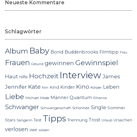
Neueste Kommentare
Schlagwörter
Baby
Album
Bond
Buddenbrooks
Filmtipp
Frau
Frauen
Gewinnspiel
gewinnen
Gesund
Interview
Hochzeit
Haut
James
Hilfe
Kino
Jennifer
Kate
Leben
Kinder
Kind
Körper
Kim
Liebe
Quantum
Männer
Michael
Mode
Rihanna
Schwanger
Single
Sommer
Schwangerschaft
Schönheit
Tipps
Trost
Stars
Trennung
Test
Ursachen
Sängerin
Urlaub
verlosen
Welt
wissen