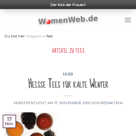
Skip
Der Kick der Frauen!
to
content
Du bist hier:
Magazin
»
Tees
ARTIKEL ZU
TEES
KOCHEN
Heiße Tees für kalte Winter
VERÖFFENTLICHT AM
17. NOVEMBER 2019
VON
REDAKTION
17
Nov.