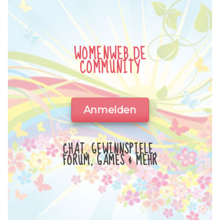
WOMENWEB.DE
COMMUNITY
Anmelden
CHAT, GEWINNSPIELE,
FORUM, GAMES & MEHR