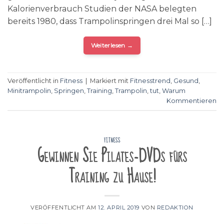
Kalorienverbrauch Studien der NASA belegten
bereits 1980, dass Trampolinspringen drei Mal so […]
Weiterlesen
→
Veröffentlicht in
Fitness
|
Markiert mit
Fitnesstrend
,
Gesund
,
Minitrampolin
,
Springen
,
Training
,
Trampolin
,
tut
,
Warum
Kommentieren
FITNESS
Gewinnen Sie Pilates-DVDs fürs
Training zu Hause!
VERÖFFENTLICHT AM
12. APRIL 2019
VON
REDAKTION