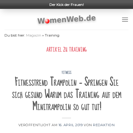
Skip
Der Kick der Frauen!
to
content
Du bist hier:
Magazin
»
Training
ARTIKEL ZU
TRAINING
FITNESS
Fitnesstrend Trampolin – Springen Sie
sich gesund Warum das Training auf dem
Minitrampolin so gut tut!
VERÖFFENTLICHT AM
16. APRIL 2019
VON
REDAKTION