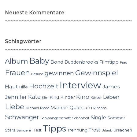
Neueste Kommentare
Schlagwörter
Baby
Album
Bond
Buddenbrooks
Filmtipp
Frau
Frauen
Gewinnspiel
gewinnen
Gesund
Interview
Hochzeit
Haut
James
Hilfe
Kino
Jennifer
Kate
Leben
Kinder
Kind
Körper
Kim
Liebe
Quantum
Männer
Michael
Mode
Rihanna
Schwanger
Single
Sommer
Schwangerschaft
Schönheit
Tipps
Trost
Stars
Trennung
Test
Ursachen
Sängerin
Urlaub